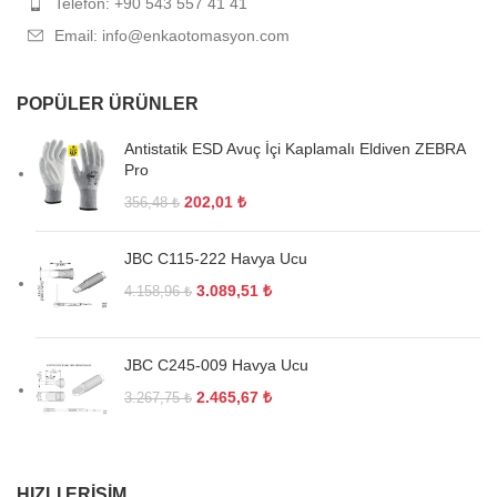
Telefon: +90 543 557 41 41
Email: info@enkaotomasyon.com
POPÜLER ÜRÜNLER
Antistatik ESD Avuç İçi Kaplamalı Eldiven ZEBRA
Pro
202,01
₺
356,48
₺
JBC C115-222 Havya Ucu
3.089,51
₺
4.158,96
₺
JBC C245-009 Havya Ucu
2.465,67
₺
3.267,75
₺
HIZLI ERIŞIM