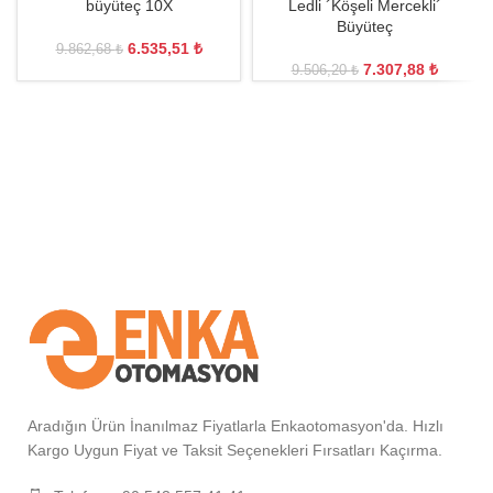
büyüteç 10X
Ledli ´Köşeli Mercekli´
Büyüteç
6.535,51
₺
9.862,68
₺
7.307,88
₺
9.506,20
₺
Aradığın Ürün İnanılmaz Fiyatlarla Enkaotomasyon'da. Hızlı
Kargo Uygun Fiyat ve Taksit Seçenekleri Fırsatları Kaçırma.