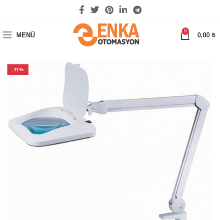
0
MENÜ
0,00
₺
-11%