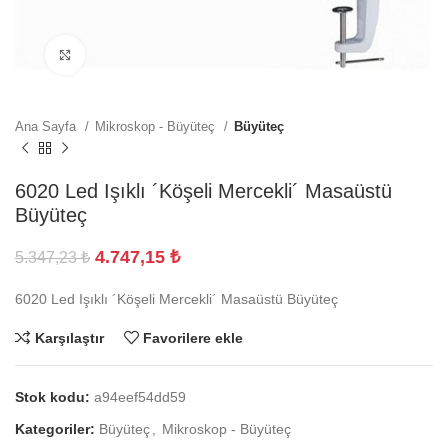
Büyütmek için tıklayın
Ana Sayfa
Mikroskop - Büyüteç
Büyüteç
6020 Led Işıklı ´Köşeli Mercekli´ Masaüstü
Büyüteç
4.747,15
₺
5.347,23
₺
6020 Led Işıklı ´Köşeli Mercekli´ Masaüstü Büyüteç
Karşılaştır
Favorilere ekle
Stok kodu:
a94eef54dd59
Kategoriler:
Büyüteç
,
Mikroskop - Büyüteç