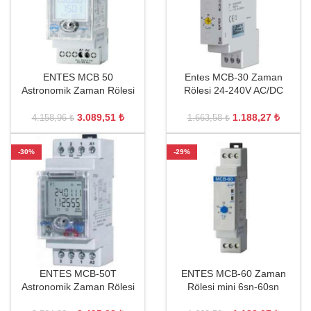
ENTES MCB 50
Entes MCB-30 Zaman
Astronomik Zaman Rölesi
Rölesi 24-240V AC/DC
3.089,51
₺
1.188,27
₺
4.158,96
₺
1.663,58
₺
-30%
-29%
ENTES MCB-50T
ENTES MCB-60 Zaman
Astronomik Zaman Rölesi
Rölesi mini 6sn-60sn