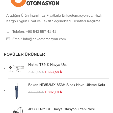
Aradığın Ürün İnanılmaz Fiyatlarla Enkaotomasyon'da. Hızlı
Kargo Uygun Fiyat ve Taksit Seçenekleri Fırsatları Kaçırma.
Telefon: +90 543 557 41 41
Email: info@enkaotomasyon.com
POPÜLER ÜRÜNLER
Hakko T39-K Havya Ucu
1.663,58
₺
2.376,55
₺
Bakon HF852MX-853H Sıcak Hava Üfleme Kolu
1.307,10
₺
4.158,96
₺
JBC CD-2SQF Havya istasyonu Yeni Nesil