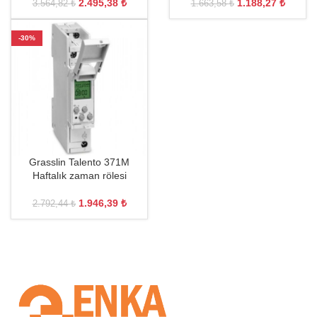
2.495,38
₺
1.188,27
₺
3.564,82
₺
1.663,58
₺
-30%
Grasslin Talento 371M
Haftalık zaman rölesi
1.946,39
₺
2.792,44
₺