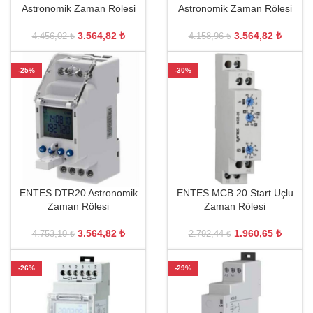
Astronomik Zaman Rölesi
Astronomik Zaman Rölesi
3.564,82
₺
3.564,82
₺
4.456,02
₺
4.158,96
₺
-25%
-30%
ENTES DTR20 Astronomik
ENTES MCB 20 Start Uçlu
Zaman Rölesi
Zaman Rölesi
3.564,82
₺
1.960,65
₺
4.753,10
₺
2.792,44
₺
-26%
-29%