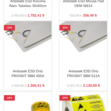
Antistatik ESD Koruma
Antistatik ESD Mouse Pad
Alanı Tabelası 30x60cm
OEM W414
1.782,41
₺
356,48
₺
1.960,65
₺
415,89
₺
-30%
-35%
Antistatik ESD Örtü
Antistatik ESD Örtü
PROSKIT 8BM 405A
PROSKIT 8BM 612A
1.366,51
₺
2.138,89
₺
1.960,65
₺
3.267,75
₺
-18%
-29%