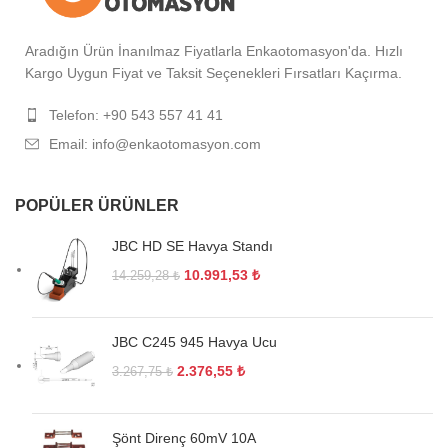
Aradığın Ürün İnanılmaz Fiyatlarla Enkaotomasyon'da. Hızlı
Kargo Uygun Fiyat ve Taksit Seçenekleri Fırsatları Kaçırma.
Telefon: +90 543 557 41 41
Email: info@enkaotomasyon.com
POPÜLER ÜRÜNLER
JBC HD SE Havya Standı
10.991,53
₺
14.259,28
₺
JBC C245 945 Havya Ucu
2.376,55
₺
3.267,75
₺
Şönt Direnç 60mV 10A