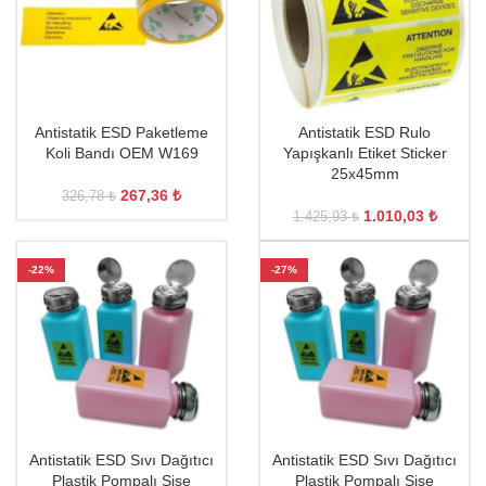
Antistatik ESD Paketleme
Antistatik ESD Rulo
Koli Bandı OEM W169
Yapışkanlı Etiket Sticker
25x45mm
267,36
₺
326,78
₺
1.010,03
₺
1.425,93
₺
-22%
-27%
Antistatik ESD Sıvı Dağıtıcı
Antistatik ESD Sıvı Dağıtıcı
Plastik Pompalı Şişe
Plastik Pompalı Şişe