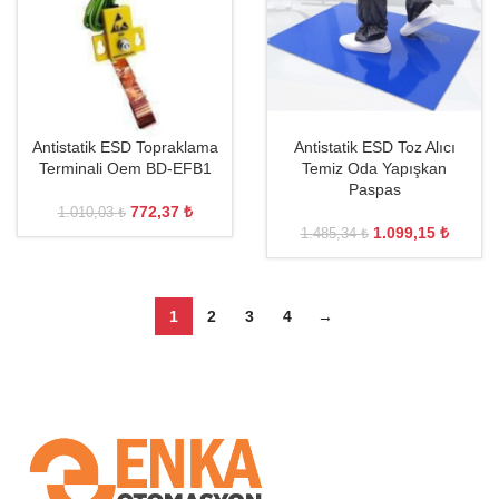
Antistatik ESD Topraklama
Antistatik ESD Toz Alıcı
Terminali Oem BD-EFB1
Temiz Oda Yapışkan
Paspas
772,37
₺
1.010,03
₺
1.099,15
₺
1.485,34
₺
1
2
3
4
→