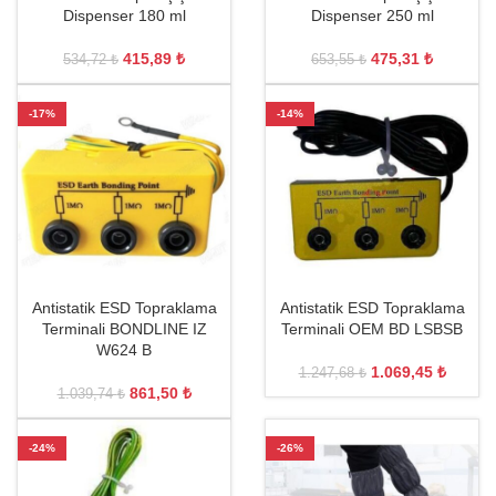
Dispenser 180 ml
Dispenser 250 ml
415,89
₺
475,31
₺
534,72
₺
653,55
₺
-17%
-14%
Antistatik ESD Topraklama
Antistatik ESD Topraklama
Terminali BONDLINE IZ
Terminali OEM BD LSBSB
W624 B
1.069,45
₺
1.247,68
₺
861,50
₺
1.039,74
₺
-24%
-26%