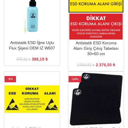
Antistatik ESD İğne Uçlu
Antistatik ESD Koruma
Flux Şişesi OEM IZ W607
Alanı Giriş Çıkış Tabelası
30×60 cm
386,19
₺
475,31
₺
2.376,55
₺
3.564,82
₺
-9%
-14%