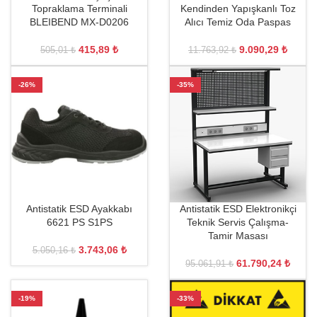
Topraklama Terminali
Kendinden Yapışkanlı Toz
BLEIBEND MX-D0206
Alıcı Temiz Oda Paspas
415,89
₺
9.090,29
₺
505,01
₺
11.763,92
₺
-26%
-35%
Antistatik ESD Ayakkabı
Antistatik ESD Elektronikçi
6621 PS S1PS
Teknik Servis Çalışma-
Tamir Masası
3.743,06
₺
5.050,16
₺
61.790,24
₺
95.061,91
₺
-19%
-33%