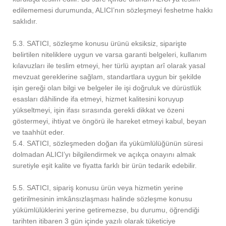
edilememesi durumunda, ALICI’nın sözleşmeyi feshetme hakkı
saklıdır.
5.3. SATICI, sözleşme konusu ürünü eksiksiz, siparişte
belirtilen niteliklere uygun ve varsa garanti belgeleri, kullanım
kılavuzları ile teslim etmeyi, her türlü ayıptan arî olarak yasal
mevzuat gereklerine sağlam, standartlara uygun bir şekilde
işin gereği olan bilgi ve belgeler ile işi doğruluk ve dürüstlük
esasları dâhilinde ifa etmeyi, hizmet kalitesini koruyup
yükseltmeyi, işin ifası sırasında gerekli dikkat ve özeni
göstermeyi, ihtiyat ve öngörü ile hareket etmeyi kabul, beyan
ve taahhüt eder.
5.4. SATICI, sözleşmeden doğan ifa yükümlülüğünün süresi
dolmadan ALICI’yı bilgilendirmek ve açıkça onayını almak
suretiyle eşit kalite ve fiyatta farklı bir ürün tedarik edebilir.
5.5. SATICI, sipariş konusu ürün veya hizmetin yerine
getirilmesinin imkânsızlaşması halinde sözleşme konusu
yükümlülüklerini yerine getiremezse, bu durumu, öğrendiği
tarihten itibaren 3 gün içinde yazılı olarak tüketiciye