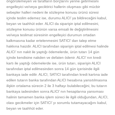
öngörülemeyen ve tarafların borçlarını yerine getirmesini
engelleyici ve/veya geciktirici hallerin oluşması gibi mücbir
sebepler halleri nedeni ile sözleşme konusu ürünü süresi
içinde teslim edemez ise, durumu ALICI’ ya bildireceğini kabul,
beyan ve taahhüt eder. ALICI da siparişin iptal edilmesini,
sözleşme konusu ürünün varsa emsali ile değiştirilmesini
ve/veya teslimat süresinin engelleyici durumun ortadan
kalkmasına kadar ertelenmesini SATICI’ dan talep etme
hakkına haizdir. ALICI tarafından siparişin iptal edilmesi halinde
ALICI’ nın nakit ile yaptığı ödemelerde, ürün tutarı 14 gün
içinde kendisine nakden ve defaten ödenir. ALICI’ nın kredi
kartı ile yaptığı ödemelerde ise, ürün tutarı, siparişin ALICI
tarafından iptal edilmesinden sonra 14 gün içerisinde ilgili
bankaya iade edilir. ALICI, SATICI tarafından kredi kartına iade
edilen tutarın banka tarafından ALICI hesabına yansıtılmasına
ilişkin ortalama sürecin 2 ile 3 haftayı bulabileceğini, bu tutarın
bankaya iadesinden sonra ALICI’ nın hesaplarına yansıması
halinin tamamen banka işlem süreci ile ilgili olduğundan, ALICI,
olası gecikmeler için SATICI’ yı sorumlu tutamayacağını kabul,
beyan ve taahhüt eder.