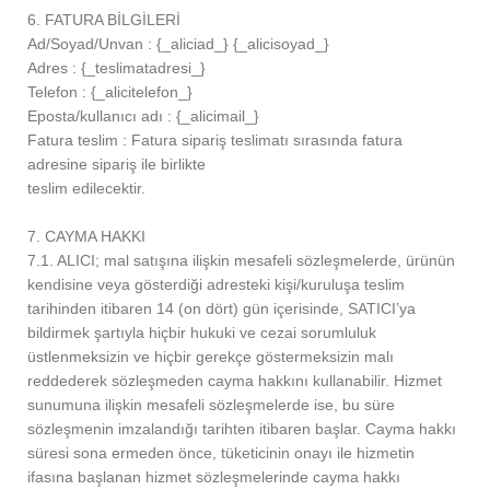
6. FATURA BİLGİLERİ
Ad/Soyad/Unvan : {_aliciad_} {_alicisoyad_}
Adres : {_teslimatadresi_}
Telefon : {_alicitelefon_}
Eposta/kullanıcı adı : {_alicimail_}
Fatura teslim : Fatura sipariş teslimatı sırasında fatura
adresine sipariş ile birlikte
teslim edilecektir.
7. CAYMA HAKKI
7.1. ALICI; mal satışına ilişkin mesafeli sözleşmelerde, ürünün
kendisine veya gösterdiği adresteki kişi/kuruluşa teslim
tarihinden itibaren 14 (on dört) gün içerisinde, SATICI’ya
bildirmek şartıyla hiçbir hukuki ve cezai sorumluluk
üstlenmeksizin ve hiçbir gerekçe göstermeksizin malı
reddederek sözleşmeden cayma hakkını kullanabilir. Hizmet
sunumuna ilişkin mesafeli sözleşmelerde ise, bu süre
sözleşmenin imzalandığı tarihten itibaren başlar. Cayma hakkı
süresi sona ermeden önce, tüketicinin onayı ile hizmetin
ifasına başlanan hizmet sözleşmelerinde cayma hakkı