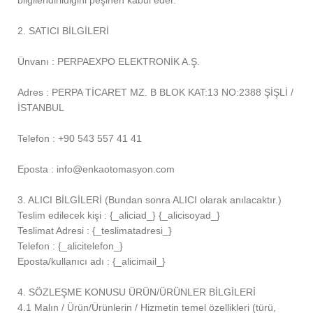
bilgilendirildiğini peşinen kabul eder.
2. SATICI BİLGİLERİ
Ünvanı : PERPAEXPO ELEKTRONİK A.Ş.
Adres : PERPA TİCARET MZ. B BLOK KAT:13 NO:2388 ŞİŞLİ /
İSTANBUL
Telefon : +90 543 557 41 41
Eposta : info@enkaotomasyon.com
3. ALICI BİLGİLERİ (Bundan sonra ALICI olarak anılacaktır.)
Teslim edilecek kişi : {_aliciad_} {_alicisoyad_}
Teslimat Adresi : {_teslimatadresi_}
Telefon : {_alicitelefon_}
Eposta/kullanıcı adı : {_alicimail_}
4. SÖZLEŞME KONUSU ÜRÜN/ÜRÜNLER BİLGİLERİ
4.1 Malın / Ürün/Ürünlerin / Hizmetin temel özellikleri (türü,