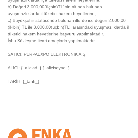
uyuşmazlıklarda ilçe tüketici hakem heyetlerine,
b) Değeri 3.000,00(üçbin)TL’ nin altında bulunan
uyuşmazlıklarda il tüketici hakem heyetlerine,
c) Büyükşehir statüsünde bulunan illerde ise değeri 2.000,00
(ikibin) TL ile 3.000,00(üçbin)TL’ arasındaki uyuşmazlıklarda il
tüketici hakem heyetlerine başvuru yapılmaktadır.
İşbu Sözleşme ticari amaçlarla yapılmaktadır.
SATICI: PERPAEXPO ELEKTRONİK A.Ş.
ALICI: {_aliciad_} {_alicisoyad_}
TARİH: {_tarih_}