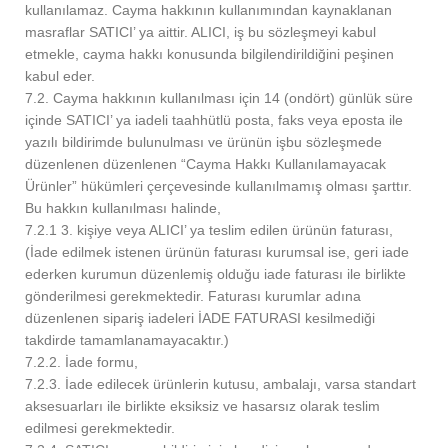
kullanılamaz. Cayma hakkının kullanımından kaynaklanan
masraflar SATICI’ ya aittir. ALICI, iş bu sözleşmeyi kabul
etmekle, cayma hakkı konusunda bilgilendirildiğini peşinen
kabul eder.
7.2. Cayma hakkının kullanılması için 14 (ondört) günlük süre
içinde SATICI’ ya iadeli taahhütlü posta, faks veya eposta ile
yazılı bildirimde bulunulması ve ürünün işbu sözleşmede
düzenlenen düzenlenen “Cayma Hakkı Kullanılamayacak
Ürünler” hükümleri çerçevesinde kullanılmamış olması şarttır.
Bu hakkın kullanılması halinde,
7.2.1 3. kişiye veya ALICI’ ya teslim edilen ürünün faturası,
(İade edilmek istenen ürünün faturası kurumsal ise, geri iade
ederken kurumun düzenlemiş olduğu iade faturası ile birlikte
gönderilmesi gerekmektedir. Faturası kurumlar adına
düzenlenen sipariş iadeleri İADE FATURASI kesilmediği
takdirde tamamlanamayacaktır.)
7.2.2. İade formu,
7.2.3. İade edilecek ürünlerin kutusu, ambalajı, varsa standart
aksesuarları ile birlikte eksiksiz ve hasarsız olarak teslim
edilmesi gerekmektedir.