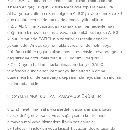
7.2.4. SATICI, cayma bildiriminin kendisine ulaşmasından
itibaren en geç 10 günlük süre içerisinde toplam bedeli ve
ALICI’ yı borç altına sokan belgeleri ALICI’ ya iade etmek ve 20
günlük süre içerisinde malı iade almakla yükümlüdür.
7.2.5. ALICI’ nın kusurundan kaynaklanan bir nedenle malın
değerinde bir azalma olursa veya iade imkânsızlaşırsa ALICI
kusuru oranında SATICI’ nın zararlarını tazmin etmekle
yükümlüdür. Ancak cayma hakkı süresi içinde malın veya
ürünün usulüne uygun kullanılmasın sebebiyle meydana gelen
değişiklik ve bozulmalardan ALICI sorumlu değildir.
7.2.6. Cayma hakkının kullanılması nedeniyle SATICI
tarafından düzenlenen kampanya limit tutarının altına
düşülmesi halinde kampanya kapsamında faydalanılan indirim
miktarı iptal edilir.
8. CAYMA HAKKI KULLANILAMAYACAK ÜRÜNLER
8.1. a) Fiyatı finansal piyasalardaki dalgalanmalara bağlı
olarak değişen ve satıcı veya sağlayıcının kontrolünde
olmayan mal veya hizmetlere ilişkin sözleşmeler.
b) Tüketicinin istekleri veya kişisel ihtiyaçları doğrultusunda