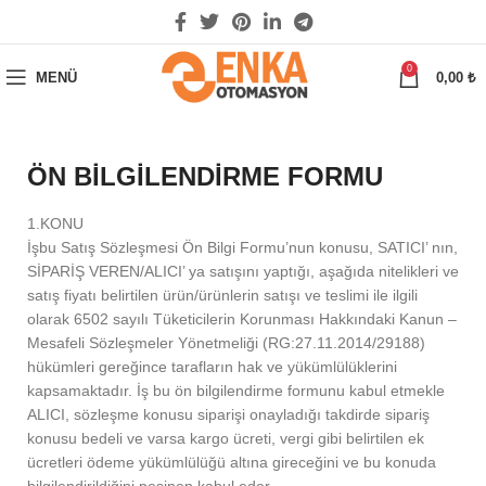
0
MENÜ
0,00
₺
ÖN BİLGİLENDİRME FORMU
1.KONU
İşbu Satış Sözleşmesi Ön Bilgi Formu’nun konusu, SATICI’ nın,
SİPARİŞ VEREN/ALICI’ ya satışını yaptığı, aşağıda nitelikleri ve
satış fiyatı belirtilen ürün/ürünlerin satışı ve teslimi ile ilgili
olarak 6502 sayılı Tüketicilerin Korunması Hakkındaki Kanun –
Mesafeli Sözleşmeler Yönetmeliği (RG:27.11.2014/29188)
hükümleri gereğince tarafların hak ve yükümlülüklerini
kapsamaktadır. İş bu ön bilgilendirme formunu kabul etmekle
ALICI, sözleşme konusu siparişi onayladığı takdirde sipariş
konusu bedeli ve varsa kargo ücreti, vergi gibi belirtilen ek
ücretleri ödeme yükümlülüğü altına gireceğini ve bu konuda