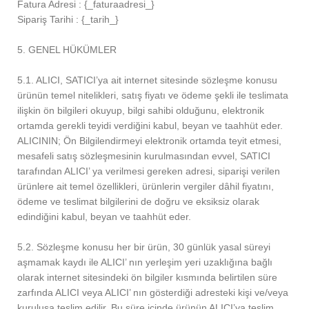
Fatura Adresi : {_faturaadresi_}
Sipariş Tarihi : {_tarih_}
5. GENEL HÜKÜMLER
5.1. ALICI, SATICI’ya ait internet sitesinde sözleşme konusu
ürünün temel nitelikleri, satış fiyatı ve ödeme şekli ile teslimata
ilişkin ön bilgileri okuyup, bilgi sahibi olduğunu, elektronik
ortamda gerekli teyidi verdiğini kabul, beyan ve taahhüt eder.
ALICININ; Ön Bilgilendirmeyi elektronik ortamda teyit etmesi,
mesafeli satış sözleşmesinin kurulmasından evvel, SATICI
tarafından ALICI’ ya verilmesi gereken adresi, siparişi verilen
ürünlere ait temel özellikleri, ürünlerin vergiler dâhil fiyatını,
ödeme ve teslimat bilgilerini de doğru ve eksiksiz olarak
edindiğini kabul, beyan ve taahhüt eder.
5.2. Sözleşme konusu her bir ürün, 30 günlük yasal süreyi
aşmamak kaydı ile ALICI’ nın yerleşim yeri uzaklığına bağlı
olarak internet sitesindeki ön bilgiler kısmında belirtilen süre
zarfında ALICI veya ALICI’ nın gösterdiği adresteki kişi ve/veya
kuruluşa teslim edilir. Bu süre içinde ürünün ALICI’ya teslim