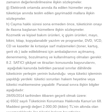
zamanın değerlendirilmesine ilişkin sözleşmeler.
ğ) Elektronik ortamda anında ifa edilen hizmetler veya
tüketiciye anında teslim edilen gayrimaddi mallara ilişkin
sözleşmeler.
h) Cayma hakkı süresi sona ermeden önce, tüketicinin onayı
ile ifasına başlanan hizmetlere ilişkin sözleşmeler.
Kozmetik ve kişisel bakım ürünleri, iç giyim ürünleri, mayo,
bikini, kitap, kopyalanabilir yazılım ve programlar, DVD, VCD,
CD ve kasetler ile kırtasiye sarf malzemeleri (toner, kartuş,
şerit vb.) iade edilebilmesi için ambalajlarının açılmamış,
denenmemiş, bozulmamış ve kullanılmamış olmaları gerekir.
8.2. SATICI şikâyet ve itirazları konusunda başvurularını,
aşağıdaki kanunda belirtilen parasal sınırlar dâhilinde
tüketicinin yerleşim yerinin bulunduğu veya tüketici işleminin
yapıldığı yerdeki tüketici sorunları hakem heyetine veya
tüketici mahkemesine yapabilir. Parasal sınıra ilişkin bilgiler
aşağıdadır:
28/05/2014 tarihinden itibaren geçerli olmak üzere:
a) 6502 sayılı Tüketicinin Korunması Hakkında Kanun’un 68.
Maddesi gereği değeri 2.000,00 (ikibin) TL’nin altında olan