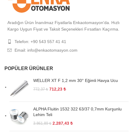
Aradığın Ürün İnanılmaz Fiyatlarla Enkaotomasyon'da. Hızlı
Kargo Uygun Fiyat ve Taksit Seçenekleri Fırsatları Kaçırma.
Telefon: +90 543 557 41 41
Email: info@enkaotomasyon.com
POPÜLER ÜRÜNLER
WELLER XT F 1,2 mm 30° Eğimli Havya Ucu
712,23
₺
772,37
₺
ALPHA Fluitin 1532 322 63/37 0,7mm Kurşunlu
Lehim Teli
2.287,43
₺
3.861,89
₺