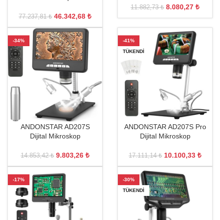
8.080,27
₺
11.882,73
₺
46.342,68
₺
77.237,81
₺
-34%
-41%
TÜKENDI
ANDONSTAR AD207S
ANDONSTAR AD207S Pro
Dijital Mikroskop
Dijital Mikroskop
9.803,26
₺
10.100,33
₺
14.853,42
₺
17.111,14
₺
-17%
-30%
TÜKENDI