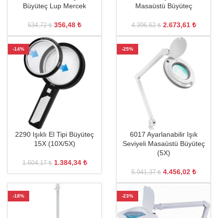
Büyüteç Lup Mercek
Masaüstü Büyüteç
356,48
₺
2.673,61
₺
534,72
₺
4.396,62
₺
-14%
-25%
2290 Işıklı El Tipi Büyüteç
6017 Ayarlanabilir Işık
15X (10X/5X)
Seviyeli Masaüstü Büyüteç
(5X)
1.384,34
₺
1.604,17
₺
4.456,02
₺
5.941,37
₺
-18%
-23%