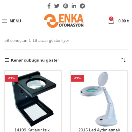
0
MENÜ
0,00
₺
59 sonuçtan 1-18 arası gösteriliyor
Kenar çubuğunu göster
-33%
-39%
14109 Katlanır Işıklı
2015 Led Aydınlatmalı