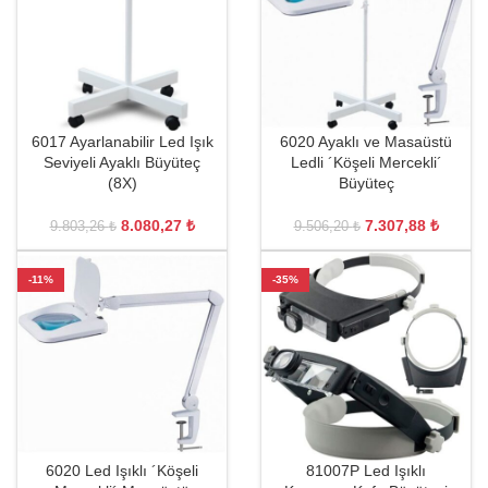
6017 Ayarlanabilir Led Işık
6020 Ayaklı ve Masaüstü
Seviyeli Ayaklı Büyüteç
Ledli ´Köşeli Mercekli´
(8X)
Büyüteç
8.080,27
₺
7.307,88
₺
9.803,26
₺
9.506,20
₺
-11%
-35%
6020 Led Işıklı ´Köşeli
81007P Led Işıklı