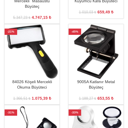
Mercekli´ Masaüstü
Kuyumcu Kafa Büyüteci
Büyüteç
659,49
₺
1.010,03
₺
4.747,15
₺
5.347,23
₺
-21%
-45%
84026 Köşeli Mercekli
9005A Katlanır Metal
Okuma Büyüteci
Büyüteç
1.075,39
₺
653,55
₺
1.366,51
₺
1.188,27
₺
-31%
-33%