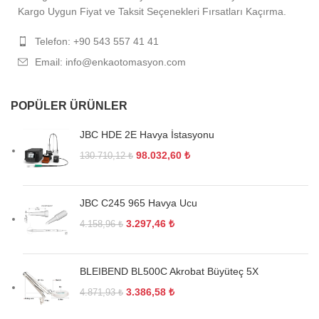
Kargo Uygun Fiyat ve Taksit Seçenekleri Fırsatları Kaçırma.
Telefon: +90 543 557 41 41
Email: info@enkaotomasyon.com
POPÜLER ÜRÜNLER
JBC HDE 2E Havya İstasyonu
98.032,60
₺
130.710,12
₺
JBC C245 965 Havya Ucu
3.297,46
₺
4.158,96
₺
BLEIBEND BL500C Akrobat Büyüteç 5X
3.386,58
₺
4.871,93
₺