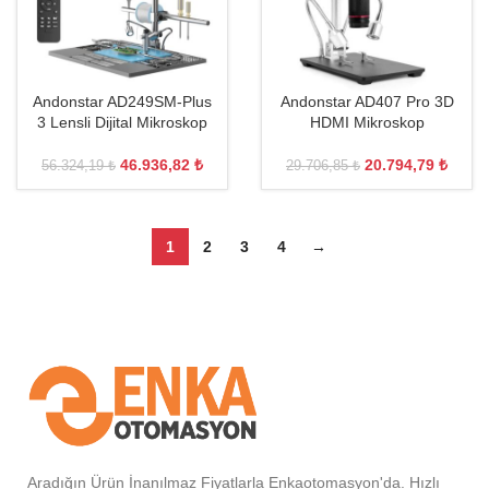
Andonstar AD249SM-Plus
Andonstar AD407 Pro 3D
3 Lensli Dijital Mikroskop
HDMI Mikroskop
46.936,82
₺
20.794,79
₺
56.324,19
₺
29.706,85
₺
1
2
3
4
→
Aradığın Ürün İnanılmaz Fiyatlarla Enkaotomasyon'da. Hızlı