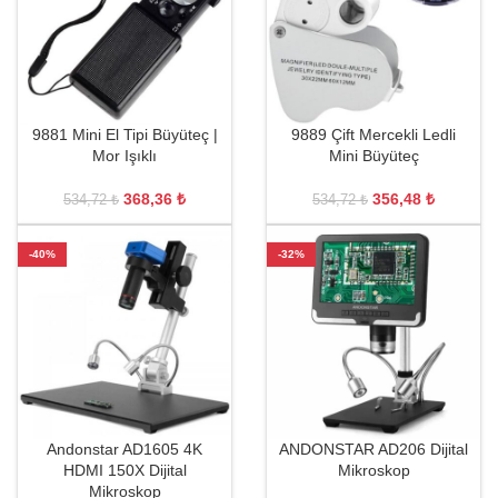
9881 Mini El Tipi Büyüteç |
9889 Çift Mercekli Ledli
Mor Işıklı
Mini Büyüteç
368,36
₺
356,48
₺
534,72
₺
534,72
₺
-40%
-32%
Andonstar AD1605 4K
ANDONSTAR AD206 Dijital
HDMI 150X Dijital
Mikroskop
Mikroskop