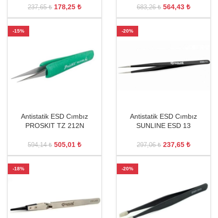
178,25
₺
564,43
₺
237,65
₺
683,26
₺
-15%
-20%
Antistatik ESD Cımbız
Antistatik ESD Cımbız
PROSKIT TZ 212N
SUNLINE ESD 13
505,01
₺
237,65
₺
594,14
₺
297,06
₺
-18%
-20%