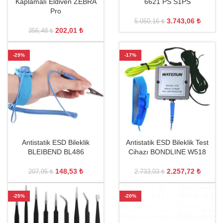
Kaplamalı Eldiven ZEBRA
6621 PS S1PS
Pro
3.743,06
₺
5.050,16
₺
202,01
₺
356,48
₺
-29%
-17%
Antistatik ESD Bileklik
Antistatik ESD Bileklik Test
BLEIBEND BL486
Cihazı BONDLINE W518
148,53
₺
2.257,72
₺
207,95
₺
2.733,03
₺
-25%
-20%