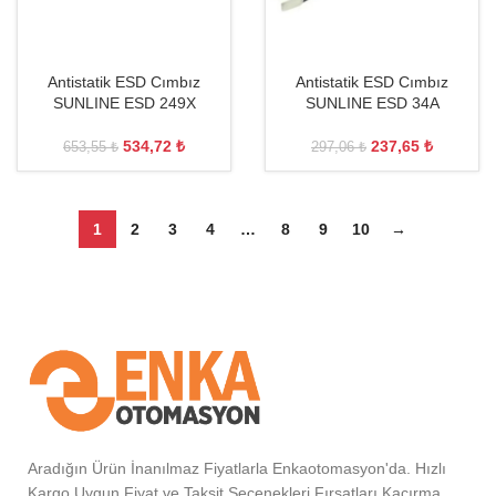
Antistatik ESD Cımbız
Antistatik ESD Cımbız
SUNLINE ESD 249X
SUNLINE ESD 34A
534,72
₺
237,65
₺
653,55
₺
297,06
₺
1
2
3
4
…
8
9
10
→
Aradığın Ürün İnanılmaz Fiyatlarla Enkaotomasyon'da. Hızlı
Kargo Uygun Fiyat ve Taksit Seçenekleri Fırsatları Kaçırma.