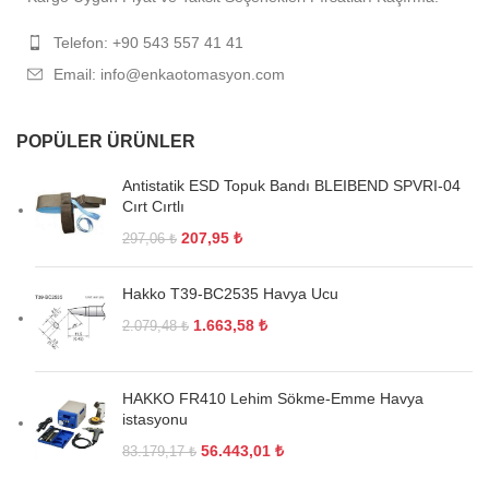
Telefon: +90 543 557 41 41
Email: info@enkaotomasyon.com
POPÜLER ÜRÜNLER
Antistatik ESD Topuk Bandı BLEIBEND SPVRI-04
Cırt Cırtlı
207,95
₺
297,06
₺
Hakko T39-BC2535 Havya Ucu
1.663,58
₺
2.079,48
₺
HAKKO FR410 Lehim Sökme-Emme Havya
istasyonu
56.443,01
₺
83.179,17
₺