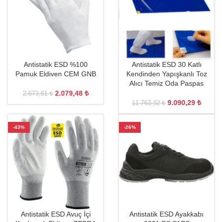
Antistatik ESD %100
Antistatik ESD 30 Katlı
Pamuk Eldiven CEM GNB
Kendinden Yapışkanlı Toz
Alıcı Temiz Oda Paspas
2.079,48
₺
2.673,61
₺
9.090,29
₺
11.763,92
₺
-43%
-26%
Antistatik ESD Avuç İçi
Antistatik ESD Ayakkabı