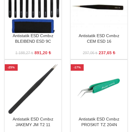
Antistatik ESD Cımbız
Antistatik ESD Cımbız
BLEIBEND ESD 9C
CEM ESD 16
891,20
₺
237,65
₺
1.188,27
₺
297,06
₺
-25%
-17%
Antistatik ESD Cımbız
Antistatik ESD Cımbız
JAKEMY JM T2 11
PROSKIT TZ 204N