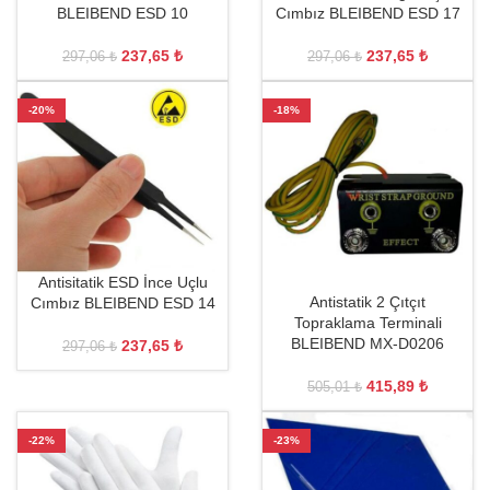
BLEIBEND ESD 10
Cımbız BLEIBEND ESD 17
237,65
₺
237,65
₺
297,06
₺
297,06
₺
-20%
-18%
Antisitatik ESD İnce Uçlu
Antistatik 2 Çıtçıt
Cımbız BLEIBEND ESD 14
Topraklama Terminali
BLEIBEND MX-D0206
237,65
₺
297,06
₺
415,89
₺
505,01
₺
-22%
-23%