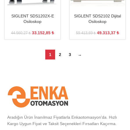
SIGLENT SDS1202X-E
SIGLENT SDS2102 Dijital
Osiloskop
Osiloskop
33.152,85
₺
49.313,37
₺
44.560,27
₺
59.413,69
₺
1
2
3
→
Aradığın Ürün İnanılmaz Fiyatlarla Enkaotomasyon'da. Hızlı
Kargo Uygun Fiyat ve Taksit Seçenekleri Fırsatları Kaçırma.