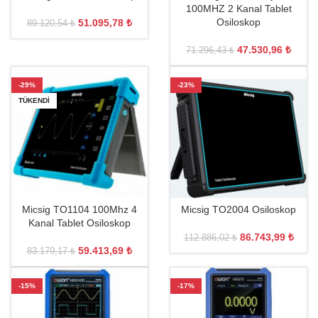
100MHZ 2 Kanal Tablet
Osiloskop
51.095,78
₺
89.120,54
₺
47.530,96
₺
71.296,43
₺
-29%
-23%
TÜKENDI
Micsig TO1104 100Mhz 4
Micsig TO2004 Osiloskop
Kanal Tablet Osiloskop
86.743,99
₺
112.886,02
₺
59.413,69
₺
83.179,17
₺
-15%
-17%