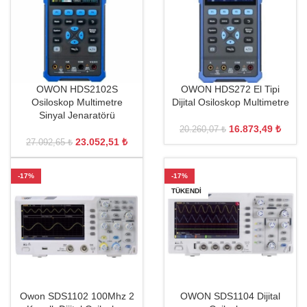
OWON HDS2102S
OWON HDS272 El Tipi
Osiloskop Multimetre
Dijital Osiloskop Multimetre
Sinyal Jenaratörü
16.873,49
₺
20.260,07
₺
23.052,51
₺
27.092,65
₺
-17%
-17%
TÜKENDI
Owon SDS1102 100Mhz 2
OWON SDS1104 Dijital