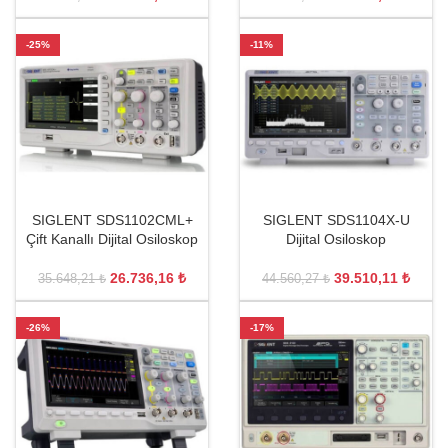
-25%
-11%
SIGLENT SDS1102CML+
SIGLENT SDS1104X-U
Çift Kanallı Dijital Osiloskop
Dijital Osiloskop
26.736,16
₺
39.510,11
₺
35.648,21
₺
44.560,27
₺
-26%
-17%