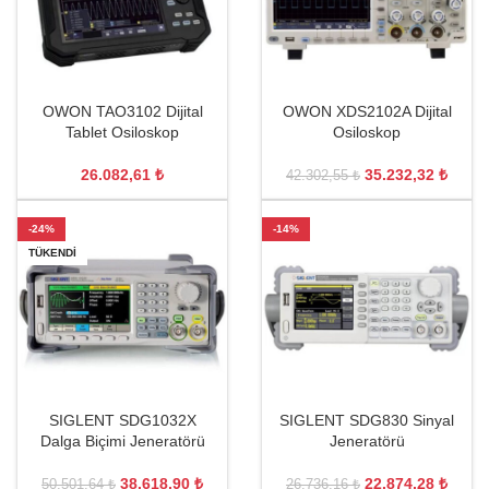
OWON TAO3102 Dijital
OWON XDS2102A Dijital
Tablet Osiloskop
Osiloskop
26.082,61
₺
35.232,32
₺
42.302,55
₺
-24%
-14%
TÜKENDI
SIGLENT SDG1032X
SIGLENT SDG830 Sinyal
Dalga Biçimi Jeneratörü
Jeneratörü
38.618,90
₺
22.874,28
₺
50.501,64
₺
26.736,16
₺