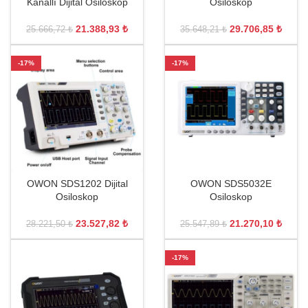
Kanallı Dijital Osiloskop
Osiloskop
21.388,93
₺
29.706,85
₺
25.666,72
₺
35.648,21
₺
-17%
-17%
OWON SDS1202 Dijital
OWON SDS5032E
Osiloskop
Osiloskop
23.527,82
₺
21.270,10
₺
28.221,50
₺
25.547,89
₺
-17%