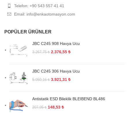
Telefon: +90 543 557 41 41
Email: info@enkaotomasyon.com
POPÜLER ÜRÜNLER
JBC C245 908 Havya Ucu
2.376,55
₺
3.267,75
₺
JBC C245 306 Havya Ucu
3.921,31
₺
5.050,16
₺
Antistatik ESD Bileklik BLEIBEND BL486
148,53
₺
207,95
₺