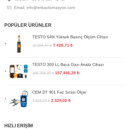
Email: info@enkaotomasyon.com
POPÜLER ÜRÜNLER
TESTO 549i Yüksek Basınç Ölçüm Cihazı
7.426,71
₺
10.694,47
₺
TESTO 300 LL Baca Gazı Analiz Cihazı
157.446,29
₺
166.358,35
₺
CEM DT 901 Faz Sırası Ölçer
2.329,02
₺
3.624,23
₺
HIZLI ERIŞIM