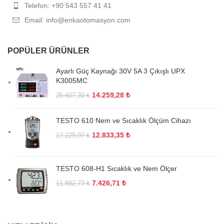
Telefon: +90 543 557 41 41
Email: info@enkaotomasyon.com
POPÜLER ÜRÜNLER
Ayarlı Güç Kaynağı 30V 5A 3 Çıkışlı UPX
K3005MC
14.259,28
₺
25.607,30
₺
TESTO 610 Nem ve Sıcaklık Ölçüm Cihazı
12.833,35
₺
17.229,97
₺
TESTO 608-H1 Sıcaklık ve Nem Ölçer
7.426,71
₺
11.882,73
₺