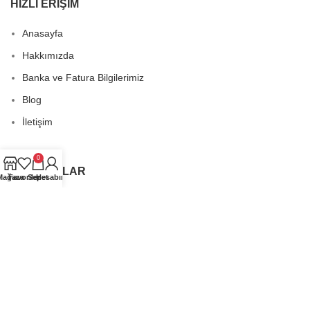
HIZLI ERIŞIM
Anasayfa
Hakkımızda
Banka ve Fatura Bilgilerimiz
Blog
İletişim
0
POLITIKALAR
Mağaza
Favoriler
Sepet
Hesabım
Üyelik Sözleşmesi
Ön Bilgilendirme Formu
Satış Koşulları
İade Ve İptal Prosedürü
Gizlilik Politikası