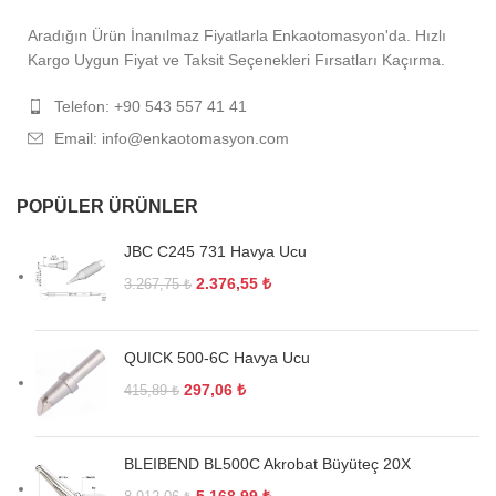
Aradığın Ürün İnanılmaz Fiyatlarla Enkaotomasyon'da. Hızlı
Kargo Uygun Fiyat ve Taksit Seçenekleri Fırsatları Kaçırma.
Telefon: +90 543 557 41 41
Email: info@enkaotomasyon.com
POPÜLER ÜRÜNLER
JBC C245 731 Havya Ucu
2.376,55
₺
3.267,75
₺
QUICK 500-6C Havya Ucu
297,06
₺
415,89
₺
BLEIBEND BL500C Akrobat Büyüteç 20X
5.168,99
₺