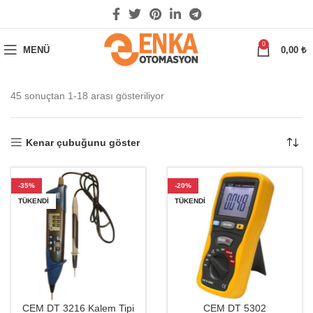
0
MENÜ
0,00
₺
45 sonuçtan 1-18 arası gösteriliyor
Kenar çubuğunu göster
-35%
-20%
TÜKENDI
TÜKENDI
CEM DT 3216 Kalem Tipi
CEM DT 5302