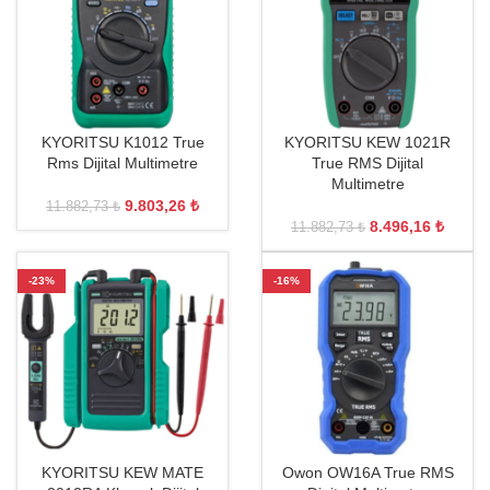
KYORITSU K1012 True
KYORITSU KEW 1021R
Rms Dijital Multimetre
True RMS Dijital
Multimetre
9.803,26
₺
11.882,73
₺
8.496,16
₺
11.882,73
₺
-23%
-16%
KYORITSU KEW MATE
Owon OW16A True RMS