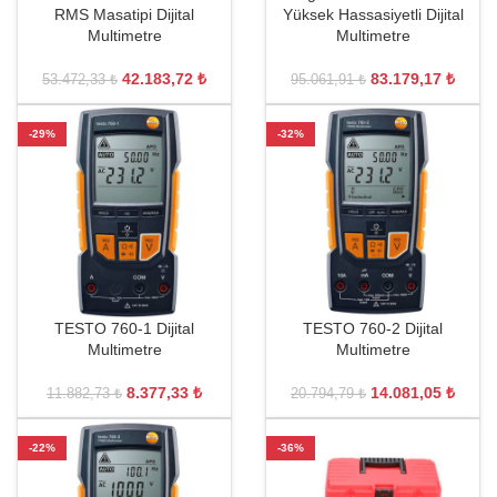
RMS Masatipi Dijital
Yüksek Hassasiyetli Dijital
Multimetre
Multimetre
42.183,72
₺
83.179,17
₺
53.472,33
₺
95.061,91
₺
-29%
-32%
TESTO 760-1 Dijital
TESTO 760-2 Dijital
Multimetre
Multimetre
8.377,33
₺
14.081,05
₺
11.882,73
₺
20.794,79
₺
-22%
-36%