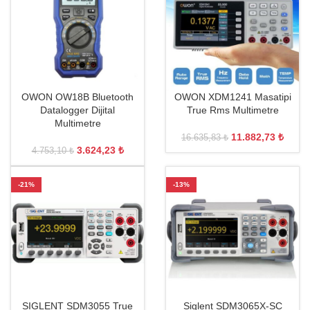
OWON OW18B Bluetooth
OWON XDM1241 Masatipi
Datalogger Dijital
True Rms Multimetre
Multimetre
11.882,73
₺
16.635,83
₺
3.624,23
₺
4.753,10
₺
-21%
-13%
SIGLENT SDM3055 True
Siglent SDM3065X-SC