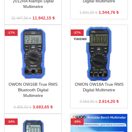
2012RA Klamplı Dijital
Digital Multimetre
Multimetre
1.544,76
₺
1.841,82
₺
11.942,15
₺
15.447,56
₺
-17%
-27%
TÜKENDI
OWON OW16B True RMS
OWON OW18A True RMS
Bluetooth Digital
Digital Multimetre
Multimetre
2.614,20
₺
3.564,82
₺
3.683,65
₺
4.456,02
₺
-24%
-29%