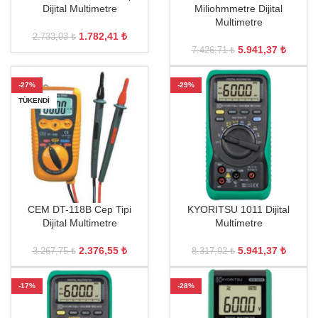
Dijital Multimetre
Miliohmmetre Dijital
Multimetre
1.782,41
₺
2.733,03
₺
5.941,37
₺
7.426,71
₺
-27%
-29%
TÜKENDI
CEM DT-118B Cep Tipi
KYORITSU 1011 Dijital
Dijital Multimetre
Multimetre
2.376,55
₺
5.941,37
₺
3.267,75
₺
8.317,92
₺
-17%
-28%