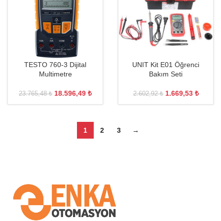
TESTO 760-3 Dijital
UNIT Kit E01 Öğrenci
Multimetre
Bakım Seti
18.596,49
₺
1.669,53
₺
23.765,48
₺
2.602,92
₺
1
2
3
→