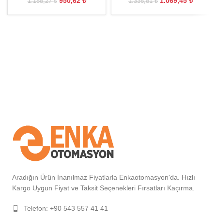
950,62
₺
1.069,45
₺
1.188,27
₺
1.336,81
₺
Aradığın Ürün İnanılmaz Fiyatlarla Enkaotomasyon'da. Hızlı
Kargo Uygun Fiyat ve Taksit Seçenekleri Fırsatları Kaçırma.
Telefon: +90 543 557 41 41