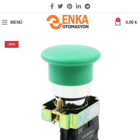
0
MENÜ
0,00
₺
-33%