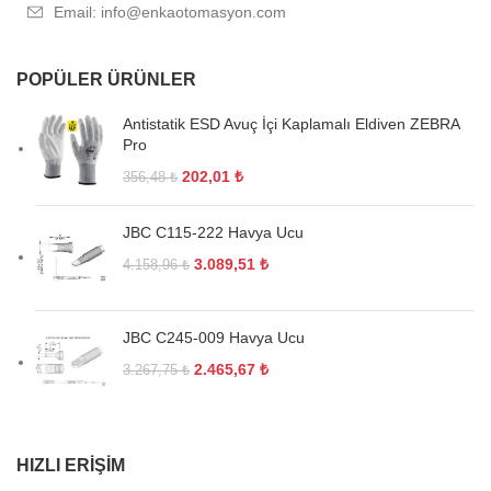
Email: info@enkaotomasyon.com
POPÜLER ÜRÜNLER
Antistatik ESD Avuç İçi Kaplamalı Eldiven ZEBRA
Pro
202,01
₺
356,48
₺
JBC C115-222 Havya Ucu
3.089,51
₺
4.158,96
₺
JBC C245-009 Havya Ucu
2.465,67
₺
3.267,75
₺
HIZLI ERIŞIM