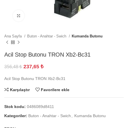
Büyütmek için tıklayın
Ana Sayfa
Buton - Anahtar - Swich
Kumanda Butonu
Acil Stop Butonu TRON Xb2-Bc31
237,65
₺
356,48
₺
Acil Stop Butonu TRON Xb2-Bc31
Karşılaştır
Favorilere ekle
Stok kodu:
0486089d8411
Kategoriler:
Buton - Anahtar - Swich
,
Kumanda Butonu