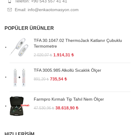
Telefon: +90 543 557 41 41
Email: info@enkaotomasyon.com
POPÜLER ÜRÜNLER
TFA 30.1047.02 ThermoJack Katlanır Çubuklu
Termometre
1.914,31
₺
2.020,07
₺
TFA 3005.985 Alkollü Sıcaklık Ölçer
735,54
₺
891,20
₺
Farmpro Kırmalı Tip Tahıl Nem Ölçer
38.618,90
₺
47.530,96
₺
HIZLI ERIŞIM