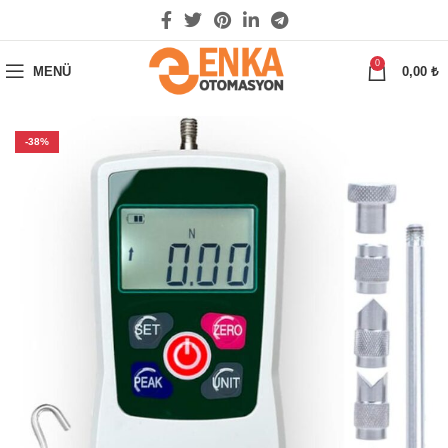
0
MENÜ
0,00
₺
-38%