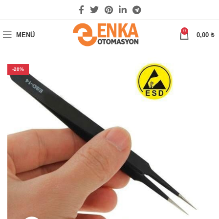
0
MENÜ
0,00
₺
-20%