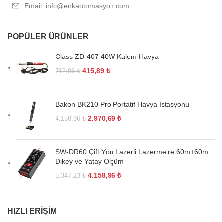
Email: info@enkaotomasyon.com
POPÜLER ÜRÜNLER
Class ZD-407 40W Kalem Havya
415,89
₺
712,96
₺
Bakon BK210 Pro Portatif Havya İstasyonu
2.970,69
₺
4.158,96
₺
SW-DR60 Çift Yön Lazerli Lazermetre 60m+60m
Dikey ve Yatay Ölçüm
4.158,96
₺
5.347,23
₺
HIZLI ERIŞIM