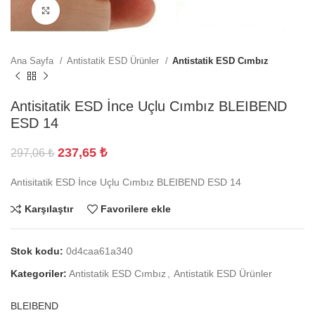
Büyütmek için tıklayın
Ana Sayfa
Antistatik ESD Ürünler
Antistatik ESD Cımbız
Antisitatik ESD İnce Uçlu Cımbız BLEIBEND
ESD 14
237,65
₺
297,06
₺
Antisitatik ESD İnce Uçlu Cımbız BLEIBEND ESD 14
Karşılaştır
Favorilere ekle
Stok kodu:
0d4caa61a340
Kategoriler:
Antistatik ESD Cımbız
,
Antistatik ESD Ürünler
BLEIBEND