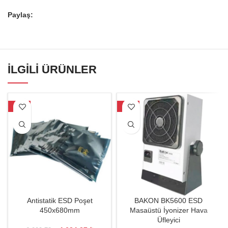
Paylaş:
İLGILI ÜRÜNLER
-23%
-34%
Antistatik ESD Poşet
BAKON BK5600 ESD
450x680mm
Masaüstü İyonizer Hava
Üfleyici