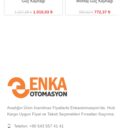
Güç Kaynağı
Montaj Güç Kaynağı
1.010,03
₺
772,37
₺
1.217,98
₺
950,62
₺
Aradığın Ürün İnanılmaz Fiyatlarla Enkaotomasyon'da. Hızlı
Kargo Uygun Fiyat ve Taksit Seçenekleri Fırsatları Kaçırma.
Telefon: +90 543 557 41 41