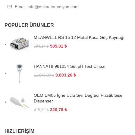
Email: info@enkaotomasyon.com
POPÜLER ÜRÜNLER
MEANWELL RS 15 12 Metal Kasa Güç Kaynağı
505,01
₺
594,14
₺
HANNA HI 981034 Süt pH Test Cihazı
9.803,26
₺
11.645,09
₺
OEM EM05 İğne Uçlu Sıvı Dağıtıcı Plastik Şişe
Dispenser
326,78
₺
415,89
₺
HIZLI ERIŞIM