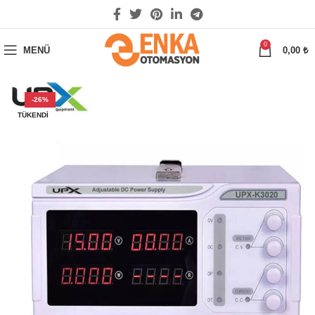
0
MENÜ
0,00
₺
-26%
TÜKENDI