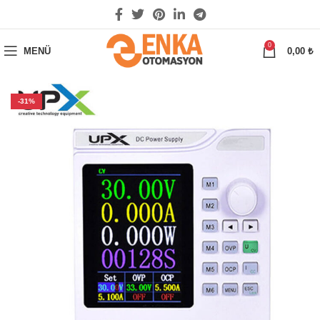
0
MENÜ
0,00
₺
-31%