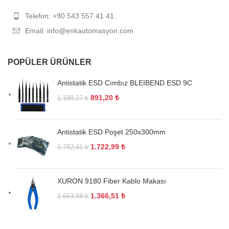
Telefon: +90 543 557 41 41
Email: info@enkaotomasyon.com
POPÜLER ÜRÜNLER
Antistatik ESD Cımbız BLEIBEND ESD 9C
891,20
₺
1.188,27
₺
Antistatik ESD Poşet 250x300mm
1.722,99
₺
1.782,41
₺
XURON 9180 Fiber Kablo Makası
1.366,51
₺
1.663,58
₺