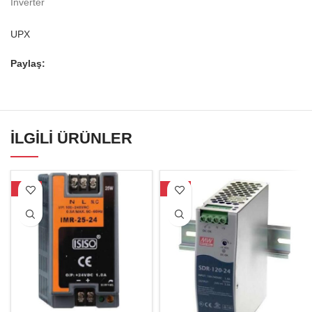
İnverter
UPX
Paylaş:
İLGILI ÜRÜNLER
-19%
-17%