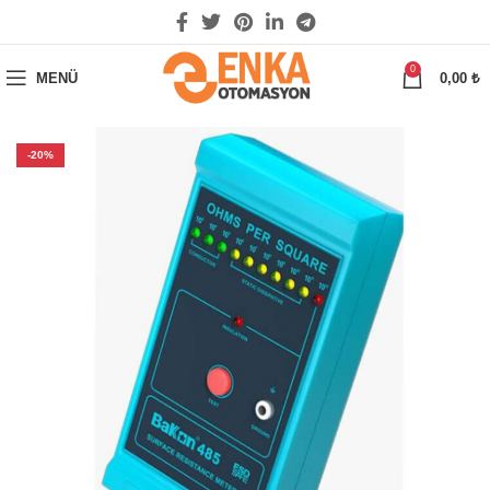
0
MENÜ
0,00
₺
-20%