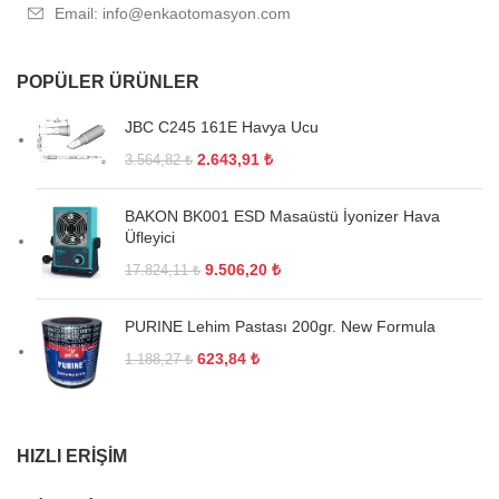
Email: info@enkaotomasyon.com
POPÜLER ÜRÜNLER
JBC C245 161E Havya Ucu
2.643,91
₺
3.564,82
₺
BAKON BK001 ESD Masaüstü İyonizer Hava
Üfleyici
9.506,20
₺
17.824,11
₺
PURINE Lehim Pastası 200gr. New Formula
623,84
₺
1.188,27
₺
HIZLI ERIŞIM