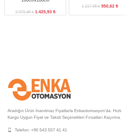
100cmx100cm
950,62
₺
1.217,98
₺
1.425,93
₺
2.079,48
₺
Aradığın Ürün İnanılmaz Fiyatlarla Enkaotomasyon'da. Hızlı
Kargo Uygun Fiyat ve Taksit Seçenekleri Fırsatları Kaçırma.
Telefon: +90 543 557 41 41