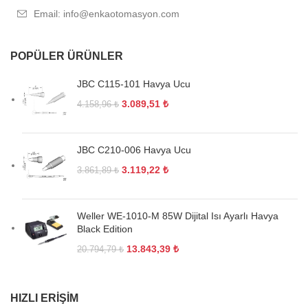
Email: info@enkaotomasyon.com
POPÜLER ÜRÜNLER
JBC C115-101 Havya Ucu
3.089,51
₺
4.158,96
₺
JBC C210-006 Havya Ucu
3.119,22
₺
3.861,89
₺
Weller WE-1010-M 85W Dijital Isı Ayarlı Havya
Black Edition
13.843,39
₺
20.794,79
₺
HIZLI ERIŞIM