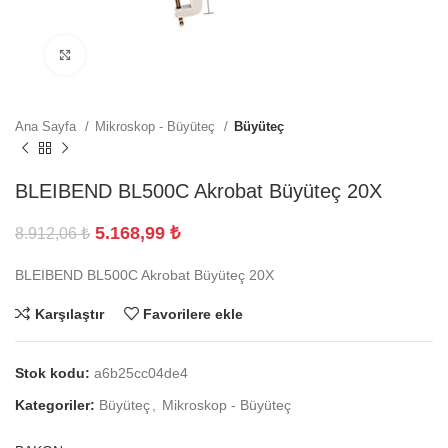
Büyütmek için tıklayın
Ana Sayfa
Mikroskop - Büyüteç
Büyüteç
BLEIBEND BL500C Akrobat Büyüteç 20X
5.168,99
₺
8.912,06
₺
BLEIBEND BL500C Akrobat Büyüteç 20X
Karşılaştır
Favorilere ekle
Stok kodu:
a6b25cc04de4
Kategoriler:
Büyüteç
,
Mikroskop - Büyüteç