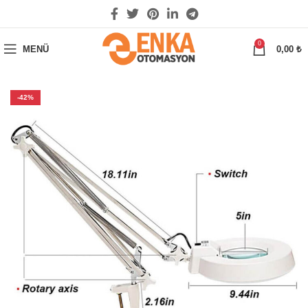
0
MENÜ
0,00
₺
-42%