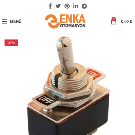
0
MENÜ
0,00
₺
-27%