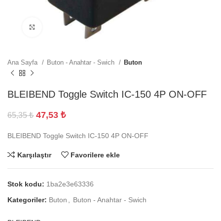
Büyütmek için tıklayın
Ana Sayfa
Buton - Anahtar - Swich
Buton
BLEIBEND Toggle Switch IC-150 4P ON-OFF
47,53
₺
65,35
₺
BLEIBEND Toggle Switch IC-150 4P ON-OFF
Karşılaştır
Favorilere ekle
Stok kodu:
1ba2e3e63336
Kategoriler:
Buton
,
Buton - Anahtar - Swich