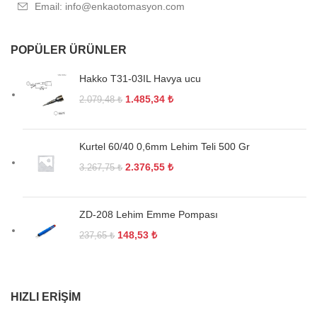
Email: info@enkaotomasyon.com
POPÜLER ÜRÜNLER
Hakko T31-03IL Havya ucu
1.485,34
₺
2.079,48
₺
Kurtel 60/40 0,6mm Lehim Teli 500 Gr
2.376,55
₺
3.267,75
₺
ZD-208 Lehim Emme Pompası
148,53
₺
237,65
₺
HIZLI ERIŞIM