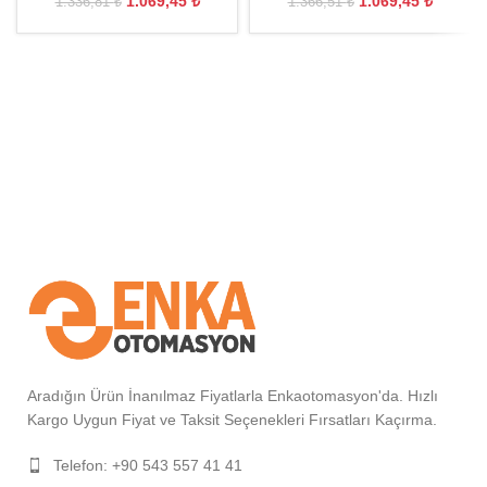
1.069,45
₺
1.069,45
₺
1.336,81
₺
1.366,51
₺
Aradığın Ürün İnanılmaz Fiyatlarla Enkaotomasyon'da. Hızlı
Kargo Uygun Fiyat ve Taksit Seçenekleri Fırsatları Kaçırma.
Telefon: +90 543 557 41 41