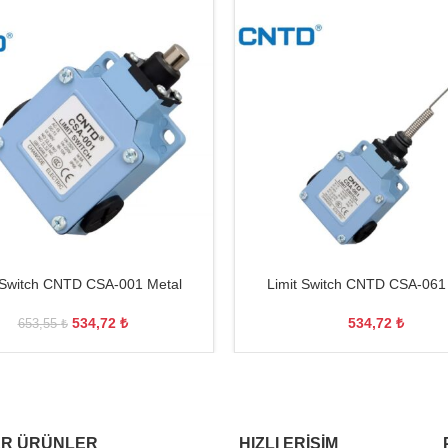
 Switch CNTD CSA-001 Metal
Limit Switch CNTD CSA-061
534,72
₺
534,72
₺
653,55
₺
R ÜRÜNLER
HIZLI ERIŞIM