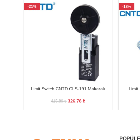
-21%
-18%
Limit Switch CNTD CLS-191 Makaralı
Limit
326,78
₺
415,89
₺
POPÜLE