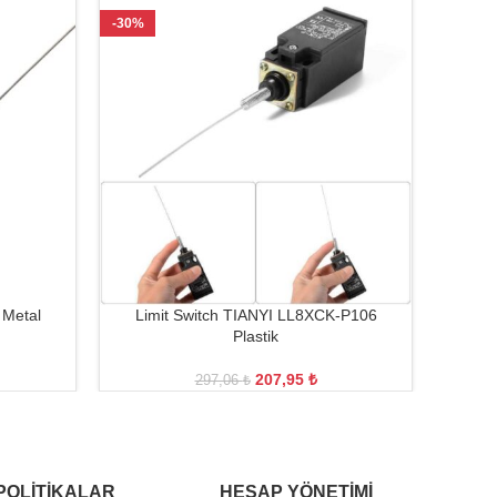
-30%
-30%
 Metal
Limit Switch TIANYI LL8XCK-P106
Lim
Plastik
207,95
₺
297,06
₺
POLITIKALAR
HESAP YÖNETIMI