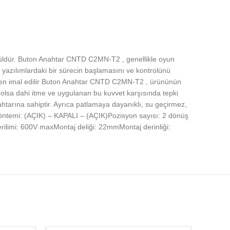
odüldür. Buton Anahtar CNTD C2MN-T2 , genellikle oyun
azılımlardaki bir sürecin başlamasını ve kontrolünü
eden imal edilir Buton Anahtar CNTD C2MN-T2 , ürününün
i olsa dahi itme ve uygulanan bu kuvvet karşısında tepki
arına sahiptir. Ayrıca patlamaya dayanıklı, su geçirmez,
 yöntemi: (AÇIK) – KAPALI – (AÇIK)Pozisyon sayısı: 2 dönüş
ilimi: 600V maxMontaj deliği: 22mmMontaj derinliği: