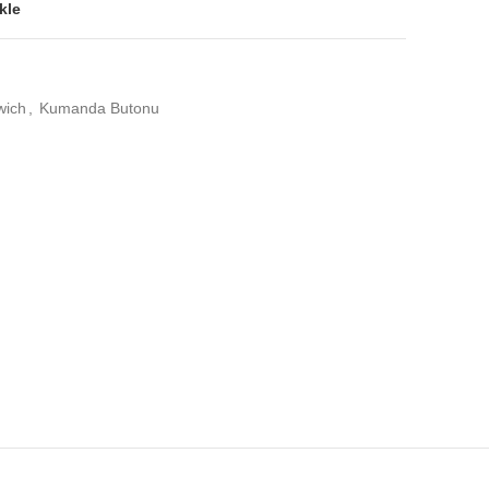
kle
wich
,
Kumanda Butonu