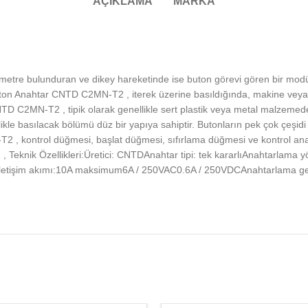
AÇIKLAMA
MARKA
yometre bulunduran ve dikey hareketinde ise buton görevi gören bir m
ton Anahtar CNTD C2MN-T2 , iterek üzerine basıldığında, makine veya y
NTD C2MN-T2 , tipik olarak genellikle sert plastik veya metal malzem
likle basılacak bölümü düz bir yapıya sahiptir. Butonların pek çok çeşid
, kontrol düğmesi, başlat düğmesi, sıfırlama düğmesi ve kontrol anaht
, Teknik Özellikleri:Üretici: CNTDAnahtar tipi: tek kararlıAnahtarlama
NOİletişim akımı:10A maksimum6A / 250VAC0.6A / 250VDCAnahtarlama ger