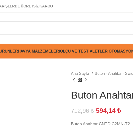
SİPARİŞLERDE ÜCRETSİZ KARGO
 ÜRÜNLER
HAVYA MALZEMELERI
ÖLÇÜ VE TEST ALETLERI
OTOMASYON
Ana Sayfa
Buton - Anahtar - Swi
Buton Anaht
594,14
₺
712,96
₺
Buton Anahtar CNTD C2MN-T2