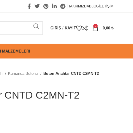
HAKKIMIZDA
BLOG
İLETIŞIM
0
GIRIŞ / KAYIT
0,00
₺
 MALZEMELERI
ch
Kumanda Butonu
Buton Anahtar CNTD C2MN-T2
ar CNTD C2MN-T2