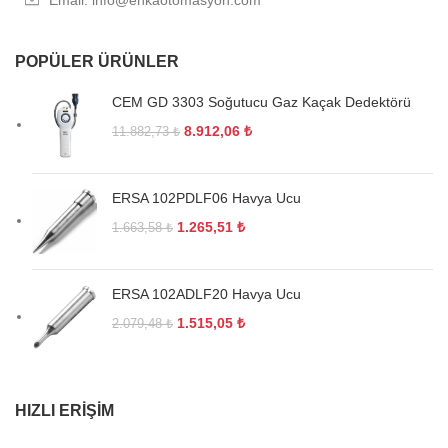
POPÜLER ÜRÜNLER
CEM GD 3303 Soğutucu Gaz Kaçak Dedektörü
8.912,06
₺
11.882,73
₺
ERSA 102PDLF06 Havya Ucu
1.265,51
₺
1.663,58
₺
ERSA 102ADLF20 Havya Ucu
1.515,05
₺
2.079,48
₺
HIZLI ERIŞIM