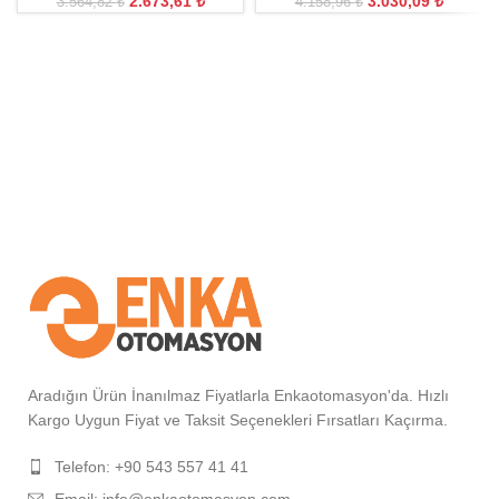
2.673,61
₺
3.030,09
₺
3.564,82
₺
4.158,96
₺
Aradığın Ürün İnanılmaz Fiyatlarla Enkaotomasyon'da. Hızlı
Kargo Uygun Fiyat ve Taksit Seçenekleri Fırsatları Kaçırma.
Telefon: +90 543 557 41 41
Email: info@enkaotomasyon.com