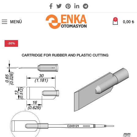
0
MENÜ
0,00
₺
-30%