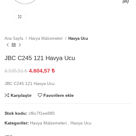
Büyütmek için tıklayın
Ana Sayfa
Havya Malzemeleri
Havya Ucu
JBC C245 121 Havya Ucu
4.604,57
₺
6.535,51
₺
JBC C245 121 Havya Ucu
Karşılaştır
Favorilere ekle
Stok kodu:
cf6c7f1ee880
Kategoriler:
Havya Malzemeleri
,
Havya Ucu