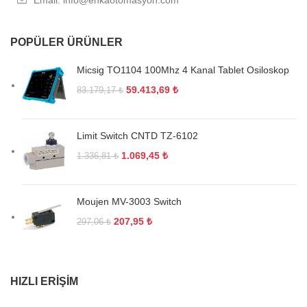
POPÜLER ÜRÜNLER
Micsig TO1104 100Mhz 4 Kanal Tablet Osiloskop
59.413,69
₺
83.179,17
₺
Limit Switch CNTD TZ-6102
1.069,45
₺
1.336,81
₺
Moujen MV-3003 Switch
207,95
₺
297,06
₺
HIZLI ERIŞIM