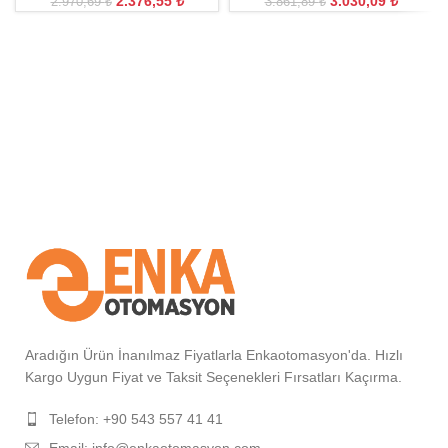
2.376,55
₺
3.030,09
₺
2.970,69
₺
3.861,89
₺
Aradığın Ürün İnanılmaz Fiyatlarla Enkaotomasyon'da. Hızlı
Kargo Uygun Fiyat ve Taksit Seçenekleri Fırsatları Kaçırma.
Telefon: +90 543 557 41 41
Email: info@enkaotomasyon.com