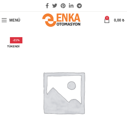
0
MENÜ
0,00
₺
-21%
TÜKENDI