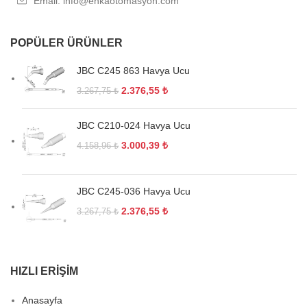
Email: info@enkaotomasyon.com
POPÜLER ÜRÜNLER
JBC C245 863 Havya Ucu
2.376,55
₺
3.267,75
₺
JBC C210-024 Havya Ucu
3.000,39
₺
4.158,96
₺
JBC C245-036 Havya Ucu
2.376,55
₺
3.267,75
₺
HIZLI ERIŞIM
Anasayfa