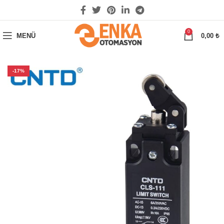
0
MENÜ
0,00
₺
-17%