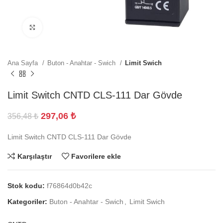
Büyütmek için tıklayın
Ana Sayfa
Buton - Anahtar - Swich
Limit Swich
Limit Switch CNTD CLS-111 Dar Gövde
297,06
₺
356,48
₺
Limit Switch CNTD CLS-111 Dar Gövde
Karşılaştır
Favorilere ekle
Stok kodu:
f76864d0b42c
Kategoriler:
Buton - Anahtar - Swich
,
Limit Swich