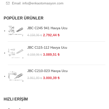
Email: info@enkaotomasyon.com
POPÜLER ÜRÜNLER
JBC C245 941 Havya Ucu
2.792,44
₺
4.158,96
₺
JBC C115-112 Havya Ucu
3.089,51
₺
4.158,96
₺
JBC C210-023 Havya Ucu
3.000,39
₺
3.861,89
₺
HIZLI ERIŞIM