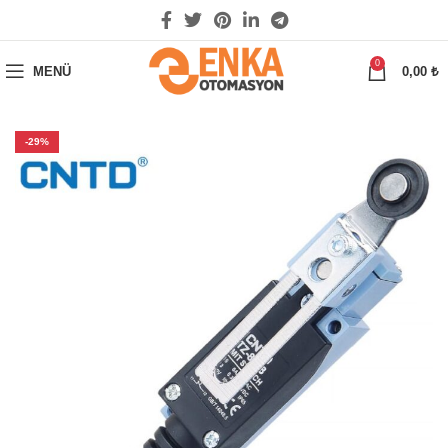
0
MENÜ
0,00
₺
-29%