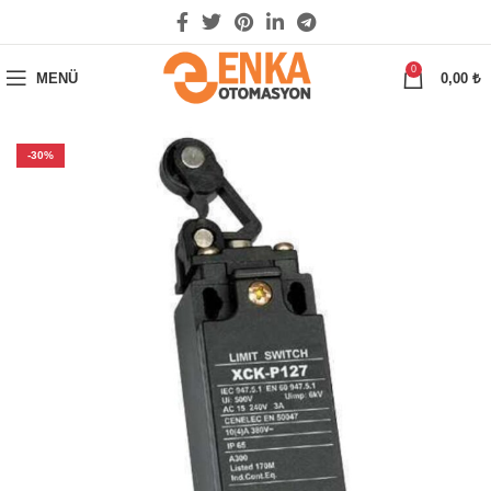
0
MENÜ
0,00
₺
-30%