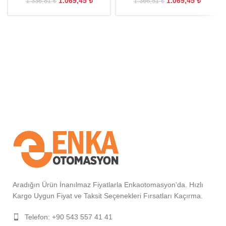
1.069,45
₺
1.069,45
₺
1.336,81
₺
1.366,51
₺
Aradığın Ürün İnanılmaz Fiyatlarla Enkaotomasyon'da. Hızlı
Kargo Uygun Fiyat ve Taksit Seçenekleri Fırsatları Kaçırma.
Telefon: +90 543 557 41 41