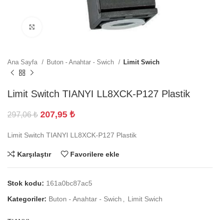
Büyütmek için tıklayın
Ana Sayfa
Buton - Anahtar - Swich
Limit Swich
Limit Switch TIANYI LL8XCK-P127 Plastik
207,95
₺
297,06
₺
Limit Switch TIANYI LL8XCK-P127 Plastik
Karşılaştır
Favorilere ekle
Stok kodu:
161a0bc87ac5
Kategoriler:
Buton - Anahtar - Swich
,
Limit Swich