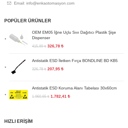
Email: info@enkaotomasyon.com
POPÜLER ÜRÜNLER
OEM EM05 İğne Uçlu Sıvı Dağıtıcı Plastik Şişe
Dispenser
326,78
₺
415,89
₺
Antistatik ESD İletken Fırça BONDLINE BD KB5
207,95
₺
326,78
₺
Antistatik ESD Koruma Alanı Tabelası 30x60cm
1.782,41
₺
1.960,65
₺
HIZLI ERIŞIM