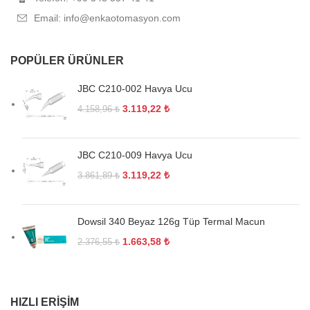
Email: info@enkaotomasyon.com
POPÜLER ÜRÜNLER
JBC C210-002 Havya Ucu
3.119,22
₺
4.158,96
₺
JBC C210-009 Havya Ucu
3.119,22
₺
3.861,89
₺
Dowsil 340 Beyaz 126g Tüp Termal Macun
1.663,58
₺
2.376,55
₺
HIZLI ERIŞIM