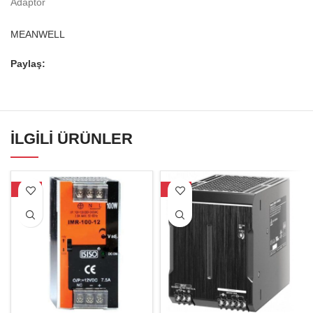
Adaptör
MEANWELL
Paylaş:
İLGILI ÜRÜNLER
-15%
-17%