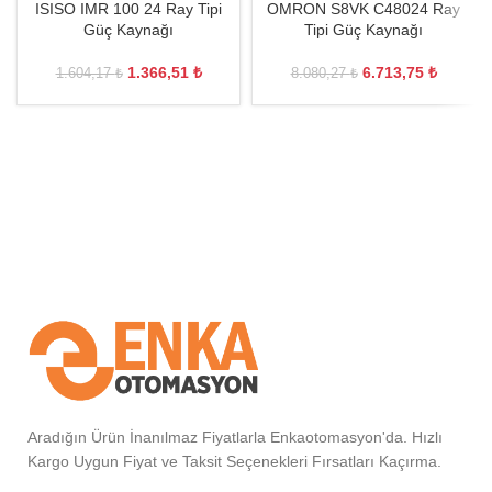
ISISO IMR 100 24 Ray Tipi
OMRON S8VK C48024 Ray
Güç Kaynağı
Tipi Güç Kaynağı
1.366,51
₺
6.713,75
₺
1.604,17
₺
8.080,27
₺
Aradığın Ürün İnanılmaz Fiyatlarla Enkaotomasyon'da. Hızlı
Kargo Uygun Fiyat ve Taksit Seçenekleri Fırsatları Kaçırma.