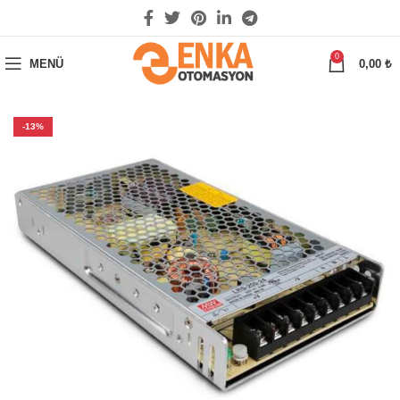
0
MENÜ
0,00
₺
-13%