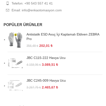
Telefon: +90 543 557 41 41
Email: info@enkaotomasyon.com
POPÜLER ÜRÜNLER
Antistatik ESD Avuç İçi Kaplamalı Eldiven ZEBRA
Pro
202,01
₺
356,48
₺
JBC C115-222 Havya Ucu
3.089,51
₺
4.158,96
₺
JBC C245-009 Havya Ucu
2.465,67
₺
3.267,75
₺