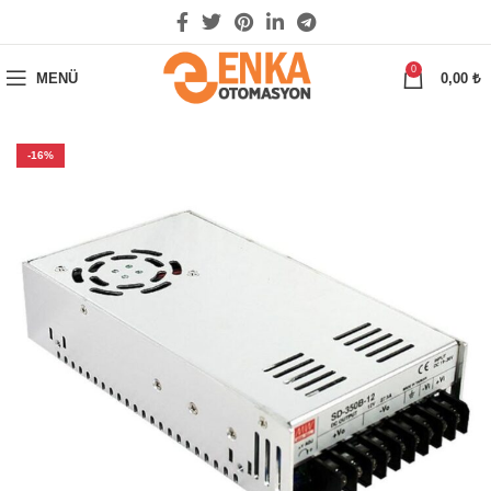
0
MENÜ
0,00
₺
-16%