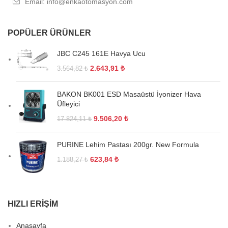
Email: info@enkaotomasyon.com
POPÜLER ÜRÜNLER
JBC C245 161E Havya Ucu
2.643,91
₺
3.564,82
₺
BAKON BK001 ESD Masaüstü İyonizer Hava
Üfleyici
9.506,20
₺
17.824,11
₺
PURINE Lehim Pastası 200gr. New Formula
623,84
₺
1.188,27
₺
HIZLI ERIŞIM
Anasayfa