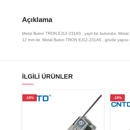
Açıklama
Metal Buton TRON EJ12-231AS , yaylı bir butondur. Meta
12 mm’dir. Metal Buton TRON EJ12-231AS , gövde yapısı m
İLGILI ÜRÜNLER
-19%
-18%