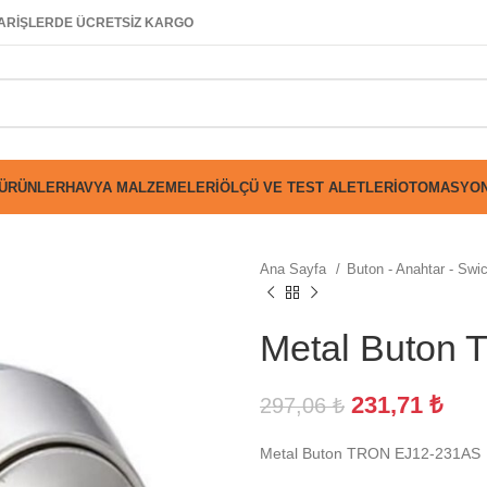
SİPARİŞLERDE ÜCRETSİZ KARGO
 ÜRÜNLER
HAVYA MALZEMELERI
ÖLÇÜ VE TEST ALETLERI
OTOMASYON
Ana Sayfa
Buton - Anahtar - Swi
Metal Buton
231,71
₺
297,06
₺
Metal Buton TRON EJ12-231AS