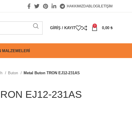
HAKKIMIZDA
BLOG
İLETIŞIM
0
GIRIŞ / KAYIT
0,00
₺
 MALZEMELERI
ch
Buton
Metal Buton TRON EJ12-231AS
 TRON EJ12-231AS