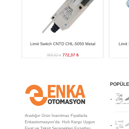
Limit Switch CNTD CHL-5050 Metal
Limit
772,37
₺
950,62
₺
POPÜLE
Aradığın Ürün İnanılmaz Fiyatlarla
Enkaotomasyon'da. Hızlı Kargo Uygun
Fiyat ve Taksit Seçenekleri Fırsatları