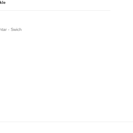
kle
htar - Swich