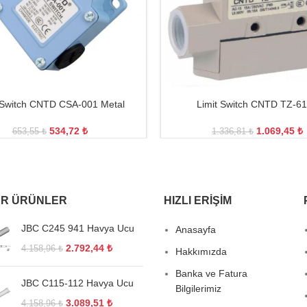
 Switch CNTD CSA-001 Metal
Limit Switch CNTD TZ-6
534,72
₺
1.069,45
₺
653,55
₺
1.336,81
₺
R ÜRÜNLER
HIZLI ERIŞIM
JBC C245 941 Havya Ucu
Anasayfa
2.792,44
₺
4.158,96
₺
Hakkımızda
Banka ve Fatura
JBC C115-112 Havya Ucu
Bilgilerimiz
3.089,51
₺
4.158,96
₺