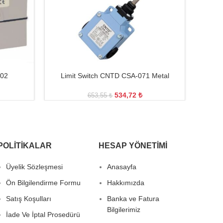
102
Limit Switch CNTD CSA-071 Metal
534,72
₺
653,55
₺
POLITIKALAR
HESAP YÖNETIMI
Üyelik Sözleşmesi
Anasayfa
Ön Bilgilendirme Formu
Hakkımızda
Satış Koşulları
Banka ve Fatura
Bilgilerimiz
İade Ve İptal Prosedürü