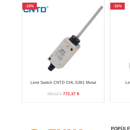
-19%
-32%
Limit Switch CNTD CHL-5381 Metal
Li
772,37
₺
950,62
₺
POPÜLE