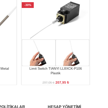
-30%
-18%
 Metal
Limit Switch TIANYI LL8XCK-P106
Lim
Plastik
207,95
₺
297,06
₺
POLITIKALAR
HESAP YÖNETIMI