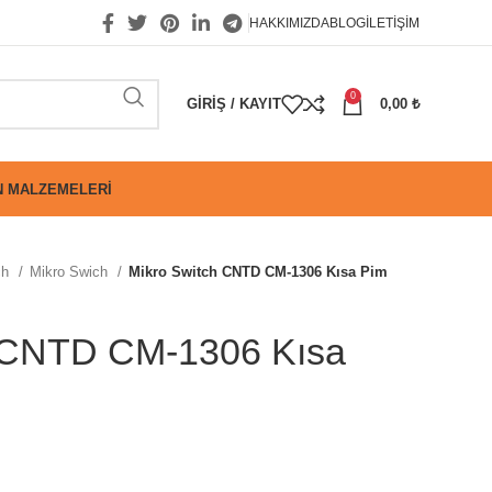
HAKKIMIZDA
BLOG
İLETIŞIM
0
GIRIŞ / KAYIT
0,00
₺
 MALZEMELERI
ch
Mikro Swich
Mikro Switch CNTD CM-1306 Kısa Pim
h CNTD CM-1306 Kısa