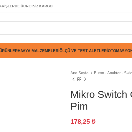
SİPARİŞLERDE ÜCRETSİZ KARGO
 ÜRÜNLER
HAVYA MALZEMELERI
ÖLÇÜ VE TEST ALETLERI
OTOMASYON
Ana Sayfa
Buton - Anahtar - Swi
Mikro Switc
Pim
178,25
₺