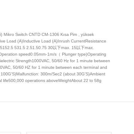
gibi) Mikro Switch CNTD CM-1306 Kısa Pim , yüksek
ctive Load (A)Inductive Load (A)Inrush CurrentResistance
5152.5 531.5 2.51.50.75 30以下max. 15以下max.
peration speed0.05mm-1m/s（ Plunger type)Operating
Dielectric Strength1000VAC, 50/60 Hz for 1 minute between
500VAC, 50/60 HZ for 1 minute between each terminal and
ut 100G’S)Malfunction: 300m/Sec2 (about 30G’S)Ambient
life500,000 operations aboveWeightAbout 22 to 58g