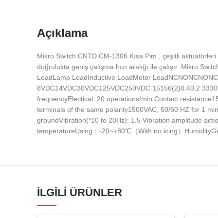
Açıklama
Mikro Switch CNTD CM-1306 Kısa Pim , çeşitli aktüatörleri
doğrulukta geniş çalışma hızı aralığı ile çalışır. Mikro S
LoadLamp LoadInductive LoadMotor LoadNCNONCNONC
8VDC14VDC30VDC125VDC250VDC 15156(2)0.40.2 3330.40.2
frequencyElectical: 20 operations/min.Contact resistance
terminals of the same polarity1500VAC, 50/60 HZ for 1 mi
groundVibration(*10 to 20Hz): 1.5 Vibration amplitude a
temperatureUsing：-20~+80℃（With no icing）HumidityGener
İLGILI ÜRÜNLER