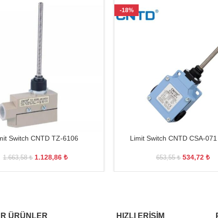
-18%
mit Switch CNTD TZ-6106
Limit Switch CNTD CSA-071
1.128,86
₺
534,72
₺
1.663,58
₺
653,55
₺
R ÜRÜNLER
HIZLI ERIŞIM