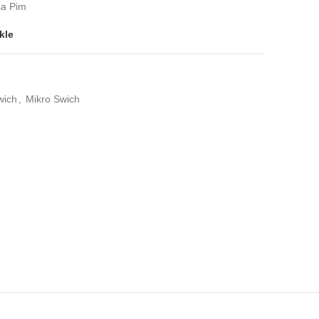
sa Pim
kle
wich
,
Mikro Swich