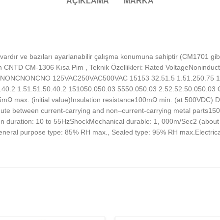
AÇIKLAMA
MARKA
 vardır ve bazıları ayarlanabilir çalışma konumuna sahiptir (CM1701 
witch CNTD CM-1306 Kısa Pim , Teknik Özellikleri: Rated VoltageNonindu
NONCNONCNO 125VAC250VAC500VAC 15153 32.51.5 1.51.250.75 1
 1.51.51.50.40.2 151050.050.03 5550.050.03 2.52.52.50.050.03 O
15mΩ max. (initial value)Insulation resistance100mΩ min. (at 500VDC) 
nute between current-carrying and non–current-carrying metal parts1
ction duration: 10 to 55HzShockMechanical durable: 1, 000m/Sec2 (abo
al purpose type: 85% RH max., Sealed type: 95% RH max.Electrical 