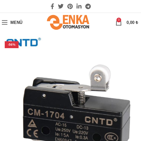
0
MENÜ
0,00
₺
-56%