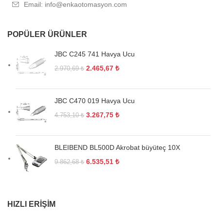
Email: info@enkaotomasyon.com
POPÜLER ÜRÜNLER
JBC C245 741 Havya Ucu
2.465,67
₺
2.970,69
₺
JBC C470 019 Havya Ucu
3.267,75
₺
4.753,10
₺
BLEIBEND BL500D Akrobat büyüteç 10X
6.535,51
₺
9.862,68
₺
HIZLI ERIŞIM