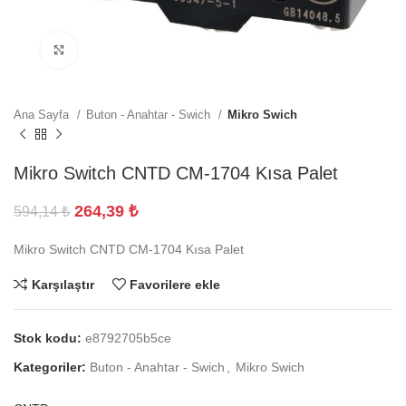
Büyütmek için tıklayın
Ana Sayfa
Buton - Anahtar - Swich
Mikro Swich
Mikro Switch CNTD CM-1704 Kısa Palet
264,39
₺
594,14
₺
Mikro Switch CNTD CM-1704 Kısa Palet
Karşılaştır
Favorilere ekle
Stok kodu:
e8792705b5ce
Kategoriler:
Buton - Anahtar - Swich
,
Mikro Swich