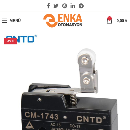
0
MENÜ
0,00
₺
-22%