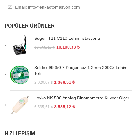
Email: info@enkaotomasyon.com
POPÜLER ÜRÜNLER
Sugon T21 C210 Lehim istasyonu
10.100,33
₺
13.665,15
₺
Soldex 99.3/0.7 Kurşunsuz 1.2mm 200Gr Lehim
Teli
1.366,51
₺
2.020,07
₺
Loyka NK 500 Analog Dinamometre Kuvvet Ölçer
3.535,12
₺
6.535,51
₺
HIZLI ERIŞIM