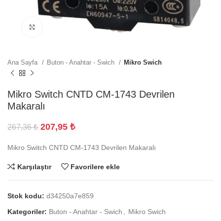
Büyütmek için tıklayın
Ana Sayfa
Buton - Anahtar - Swich
Mikro Swich
Mikro Switch CNTD CM-1743 Devrilen
Makaralı
207,95
₺
267,36
₺
Mikro Switch CNTD CM-1743 Devrilen Makaralı
Karşılaştır
Favorilere ekle
Stok kodu:
d34250a7e859
Kategoriler:
Buton - Anahtar - Swich
,
Mikro Swich