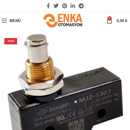
0
MENÜ
0,00
₺
-31%