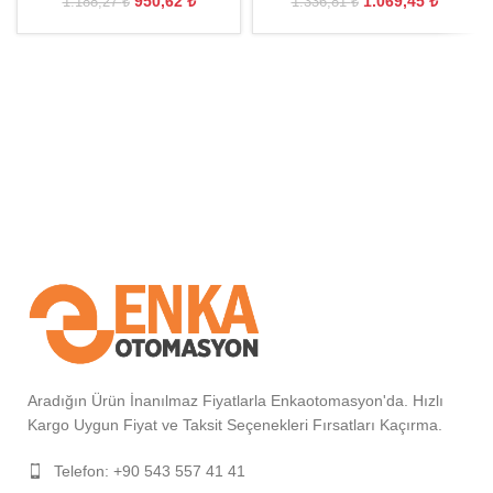
950,62
₺
1.069,45
₺
1.188,27
₺
1.336,81
₺
Aradığın Ürün İnanılmaz Fiyatlarla Enkaotomasyon'da. Hızlı
Kargo Uygun Fiyat ve Taksit Seçenekleri Fırsatları Kaçırma.
Telefon: +90 543 557 41 41