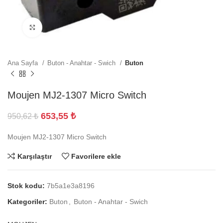
Büyütmek için tıklayın
Ana Sayfa
Buton - Anahtar - Swich
Buton
Moujen MJ2-1307 Micro Switch
653,55
₺
950,62
₺
Moujen MJ2-1307 Micro Switch
Karşılaştır
Favorilere ekle
Stok kodu:
7b5a1e3a8196
Kategoriler:
Buton
,
Buton - Anahtar - Swich