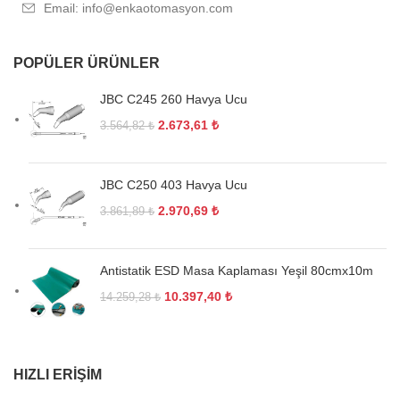
Email: info@enkaotomasyon.com
POPÜLER ÜRÜNLER
JBC C245 260 Havya Ucu
2.673,61
₺
3.564,82
₺
JBC C250 403 Havya Ucu
2.970,69
₺
3.861,89
₺
Antistatik ESD Masa Kaplaması Yeşil 80cmx10m
10.397,40
₺
14.259,28
₺
HIZLI ERIŞIM