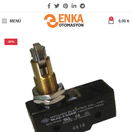
0
MENÜ
0,00
₺
-30%