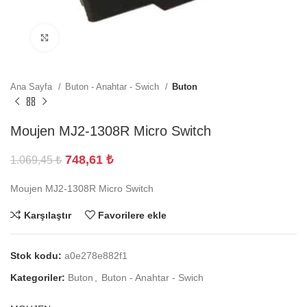
Büyütmek için tıklayın
Ana Sayfa
Buton - Anahtar - Swich
Buton
Moujen MJ2-1308R Micro Switch
748,61
₺
1.069,45
₺
Moujen MJ2-1308R Micro Switch
Karşılaştır
Favorilere ekle
Stok kodu:
a0e278e882f1
Kategoriler:
Buton
,
Buton - Anahtar - Swich