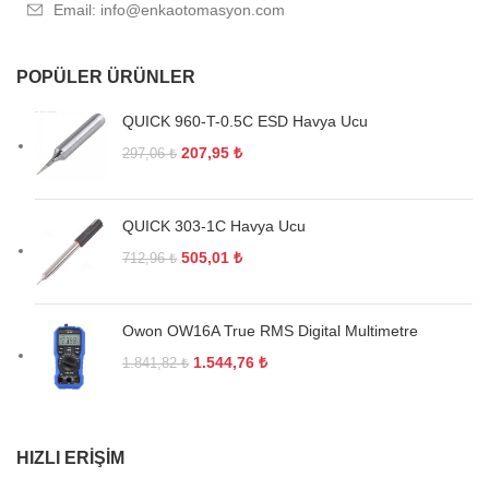
Email: info@enkaotomasyon.com
POPÜLER ÜRÜNLER
QUICK 960-T-0.5C ESD Havya Ucu
207,95
₺
297,06
₺
QUICK 303-1C Havya Ucu
505,01
₺
712,96
₺
Owon OW16A True RMS Digital Multimetre
1.544,76
₺
1.841,82
₺
HIZLI ERIŞIM