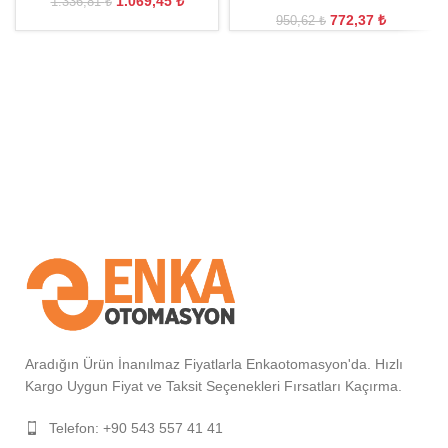
1.069,45
₺
1.336,81
₺
772,37
₺
950,62
₺
Aradığın Ürün İnanılmaz Fiyatlarla Enkaotomasyon'da. Hızlı
Kargo Uygun Fiyat ve Taksit Seçenekleri Fırsatları Kaçırma.
Telefon: +90 543 557 41 41