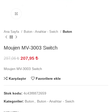
Büyütmek için tıklayın
Ana Sayfa
Buton - Anahtar - Swich
Buton
Moujen MV-3003 Switch
207,95
₺
297,06
₺
Moujen MV-3003 Switch
Karşılaştır
Favorilere ekle
Stok kodu:
4c43f8872659
Kategoriler:
Buton
,
Buton - Anahtar - Swich