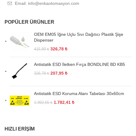
Email: info@enkaotomasyon.com
POPÜLER ÜRÜNLER
OEM EM05 İğne Uçlu Sıvı Dağıtıcı Plastik Şişe
Dispenser
326,78
₺
415,89
₺
Antistatik ESD İletken Fırça BONDLINE BD KB5
207,95
₺
326,78
₺
Antistatik ESD Koruma Alanı Tabelası 30x60cm
1.782,41
₺
1.960,65
₺
HIZLI ERIŞIM