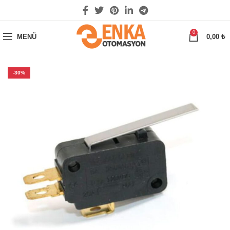
0
MENÜ
0,00
₺
-30%