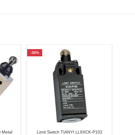
-30%
-20%
 Metal
Limit Switch TIANYI LL8XCK-P102
Lim