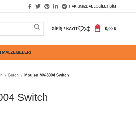
HAKKIMIZDA
BLOG
İLETIŞIM
0
GIRIŞ / KAYIT
0,00
₺
 MALZEMELERI
ch
Buton
Moujen MV-3004 Switch
004 Switch