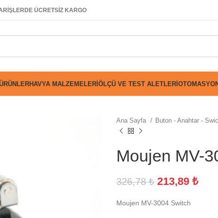
SİPARİŞLERDE ÜCRETSİZ KARGO
 ÜRÜNLER
HAVYA MALZEMELERI
ÖLÇÜ VE TEST ALETLERI
OTOMASYON
Ana Sayfa
Buton - Anahtar - Swi
Moujen MV-3
213,89
₺
326,78
₺
Moujen MV-3004 Switch