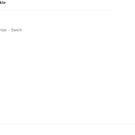
kle
htar - Swich