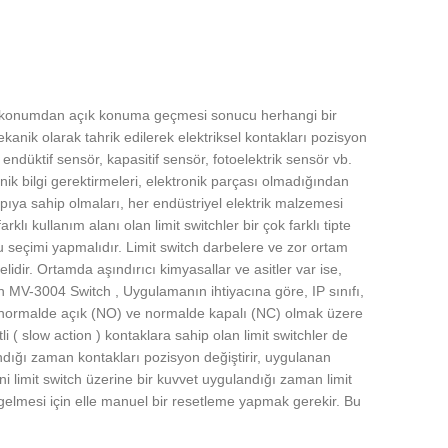
lı konumdan açık konuma geçmesi sonucu herhangi bir
kanik olarak tahrik edilerek elektriksel kontakları pozisyon
ndüktif sensör, kapasitif sensör, fotoelektrik sensör vb.
eknik bilgi gerektirmeleri, elektronik parçası olmadığından
ıya sahip olmaları, her endüstriyel elektrik malzemesi
ı kullanım alanı olan limit switchler bir çok farklı tipte
u seçimi yapmalıdır. Limit switch darbelere ve zor ortam
elidir. Ortamda aşındırıcı kimyasallar ve asitler var ise,
jen MV-3004 Switch , Uygulamanın ihtiyacına göre, IP sınıfı,
kle normalde açık (NO) ve normalde kapalı (NC) olmak üzere
li ( slow action ) kontaklara sahip olan limit switchler de
ndığı zaman kontakları pozisyon değiştirir, uygulanan
 limit switch üzerine bir kuvvet uygulandığı zaman limit
 gelmesi için elle manuel bir resetleme yapmak gerekir. Bu