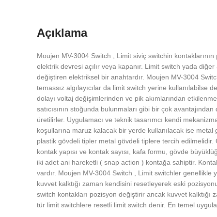
Açıklama
Moujen MV-3004 Switch , Limit siviç switchin kontakların
elektrik devresi açılır veya kapanır. Limit switch yada diğe
değiştiren elektriksel bir anahtardır. Moujen MV-3004 Switc
temassız algılayıcılar da limit switch yerine kullanılabilse d
dolayı voltaj değişimlerinden ve pik akımlarından etkilen
satıcısının stoğunda bulunmaları gibi bir çok avantajından d
üretilirler. Uygulamacı ve teknik tasarımcı kendi mekanizma
koşullarına maruz kalacak bir yerde kullanılacak ise metal göv
plastik gövdeli tipler metal gövdeli tiplere tercih edilmeli
kontak yapısı ve kontak sayısı, kafa formu, gövde büyüklüğü
iki adet ani hareketli ( snap action ) kontağa sahiptir. Konta
vardır. Moujen MV-3004 Switch , Limit switchler genellikle 
kuvvet kalktığı zaman kendisini resetleyerek eski pozisyonu
switch kontakları pozisyon değiştirir ancak kuvvet kalktığ
tür limit switchlere resetli limit switch denir. En temel uygul