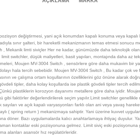
AÇIKLAMA
MARKA
ın pozisyon değiştirmesi, yani açık konumdan kapalı konuma veya kapa
r adıyla sınır şalteri, bir hareketli mekanizmanın temas etmesi sonucu me
h , Mekanik limti siviçler Her ne kadar, günümüzde daha teknolojik olan e
e limit switchler, düşük maliyetleri, basit yapıları, montajında daha az t
memeleri, Moujen MV-3004 Switch , sensörlere göre daha mukavim bir yap
olayı hala tercih sebebidir. Moujen MV-3004 Switch , Bu kadar çok ve farkl
sının ve çalışma ortam koşullarının özelliklerini göz önüne alarak doğr
deli tipler, daha kolay koşullarda ise plastik gövdeli tipler tercih edilm
dir. Çünkü plastiklerin korozyon dayanımı metallere göre daha iyidir. Mou
 gibi faktörler değerlendirilerek seçim yapılır.Limit switchler genelli
k sayıları ve açık kapalı varyasyonları farklı olan ani veya yavaş hareket
yaylı ( spring return ) mekanizmaya sahiptir. Yani üzerine kuvvet uygula
na döner. Bazı uygulamalarda kalıcı anahtarlamaya ihtiyaç duyulur. Yani
ı zaman kontaklar eski pozisyonuna gelmez. Limit siviç eski pozisyonuna
ama alanları asansör hız regülatörleridir.