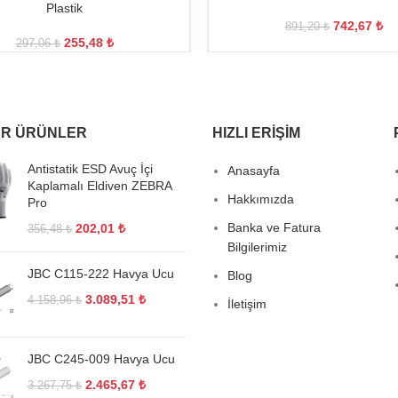
Plastik
742,67
₺
891,20
₺
255,48
₺
297,06
₺
R ÜRÜNLER
HIZLI ERIŞIM
Antistatik ESD Avuç İçi
Anasayfa
Kaplamalı Eldiven ZEBRA
Hakkımızda
Pro
Banka ve Fatura
202,01
₺
356,48
₺
Bilgilerimiz
JBC C115-222 Havya Ucu
Blog
3.089,51
₺
4.158,96
₺
İletişim
JBC C245-009 Havya Ucu
2.465,67
₺
3.267,75
₺