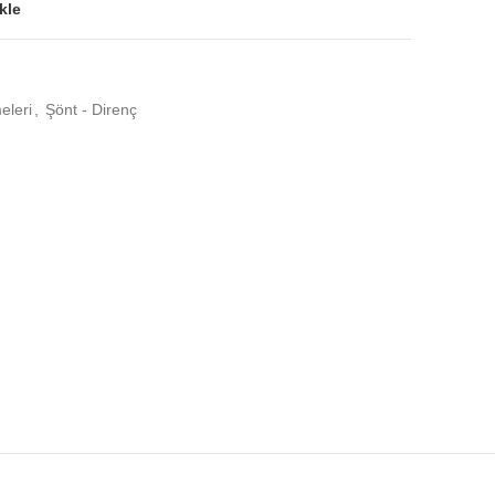
kle
leri
,
Şönt - Direnç