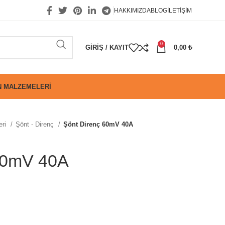
HAKKIMIZDA
BLOG
İLETIŞIM
0
GIRIŞ / KAYIT
0,00
₺
 MALZEMELERI
eri
Şönt - Direnç
Şönt Direnç 60mV 40A
60mV 40A