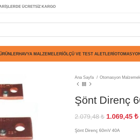
SİPARİŞLERDE ÜCRETSİZ KARGO
 ÜRÜNLER
HAVYA MALZEMELERI
ÖLÇÜ VE TEST ALETLERI
OTOMASYON
Ana Sayfa
Otomasyon Malzemel
Şönt Direnç 
1.069,45
₺
2.079,48
₺
Şönt Direnç 60mV 40A