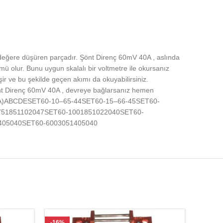
 değere düşüren parçadır. Şönt Direnç 60mV 40A , aslında
ümü olur. Bunu uygun skalalı bir voltmetre ile okursanız
r ve bu şekilde geçen akımı da okuyabilirsiniz.
Şönt Direnç 60mV 40A , devreye bağlarsanız hemen
: 60 mv(A)ABCDESET60-10–65-44SET60-15–66-45SET60-
751851102047SET60-1001851022040SET60-
405040SET60-6003051405040
-16%
-14%