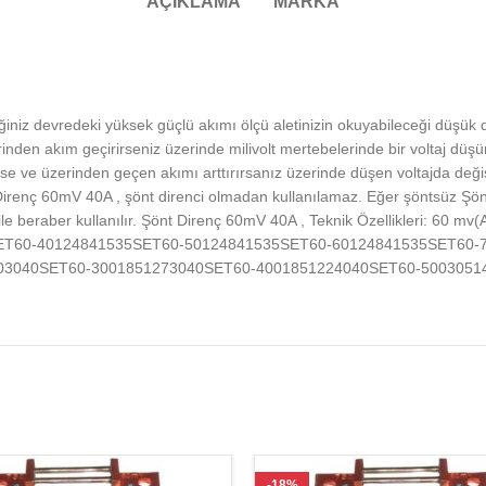
AÇIKLAMA
MARKA
ğiniz devredeki yüksek güçlü akımı ölçü aletinizin okuyabileceği düşük
erinden akım geçirirseniz üzerinde milivolt mertebelerinde bir voltaj düş
 ve üzerinden geçen akımı arttırırsanız üzerinde düşen voltajda değişi
t Direnç 60mV 40A , şönt direnci olmadan kullanılamaz. Eğer şöntsüz 
i ile beraber kullanılır. Şönt Direnç 60mV 40A , Teknik Özellikleri
ET60-40124841535SET60-50124841535SET60-60124841535SET60-
03040SET60-3001851273040SET60-4001851224040SET60-5003051
-18%