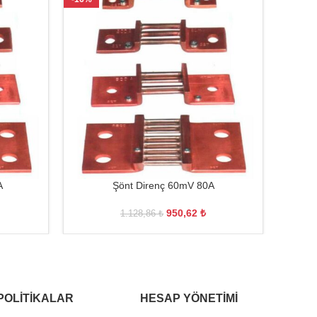
A
Şönt Direnç 60mV 80A
ENT
950,62
₺
1.128,86
₺
POLITIKALAR
HESAP YÖNETIMI