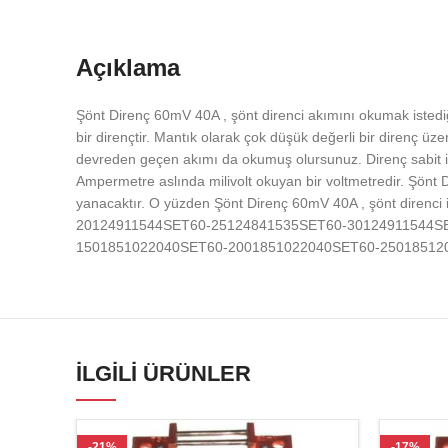
Açıklama
Şönt Direnç 60mV 40A , şönt direnci akımını okumak istedi
bir dirençtir. Mantık olarak çok düşük değerli bir direnç üz
devreden geçen akımı da okumuş olursunuz. Direnç sabit ise
Ampermetre aslında milivolt okuyan bir voltmetredir. Şön
yanacaktır. O yüzden Şönt Direnç 60mV 40A , şönt direnc
20124911544SET60-25124841535SET60-30124911544S
1501851022040SET60-2001851022040SET60-25018512
İLGILI ÜRÜNLER
-21%
-17%