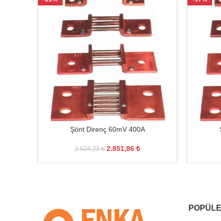
Şönt Direnç 60mV 400A
2.851,86
₺
3.624,23
₺
POPÜLE