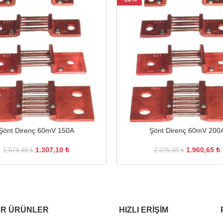
Şönt Direnç 60mV 150A
Şönt Direnç 60mV 200
1.307,10
₺
1.960,65
₺
1.574,46
₺
2.376,55
₺
R ÜRÜNLER
HIZLI ERIŞIM