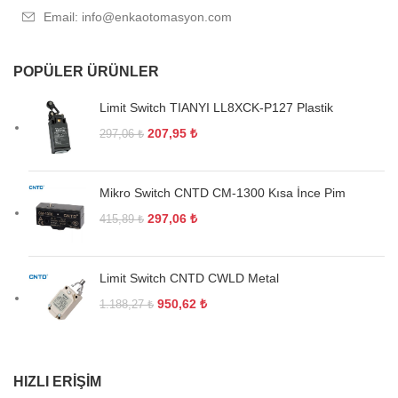
Email: info@enkaotomasyon.com
POPÜLER ÜRÜNLER
Limit Switch TIANYI LL8XCK-P127 Plastik
207,95
₺
297,06
₺
Mikro Switch CNTD CM-1300 Kısa İnce Pim
297,06
₺
415,89
₺
Limit Switch CNTD CWLD Metal
950,62
₺
1.188,27
₺
HIZLI ERIŞIM