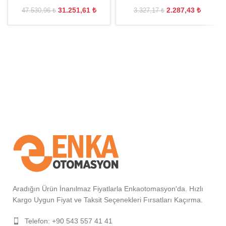
31.251,61
₺
2.287,43
₺
47.530,96
₺
3.327,17
₺
Aradığın Ürün İnanılmaz Fiyatlarla Enkaotomasyon'da. Hızlı
Kargo Uygun Fiyat ve Taksit Seçenekleri Fırsatları Kaçırma.
Telefon: +90 543 557 41 41