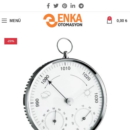
0
MENÜ
0,00
₺
-23%