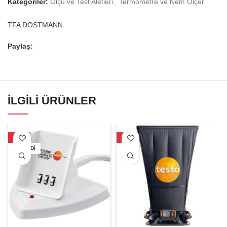
Kategoriler:
Ölçü ve Test Aletleri
,
Termometre ve Nem Ölçer
TFA DOSTMANN
Paylaş:
İLGILI ÜRÜNLER
-32%
-7%
TÜKENDI