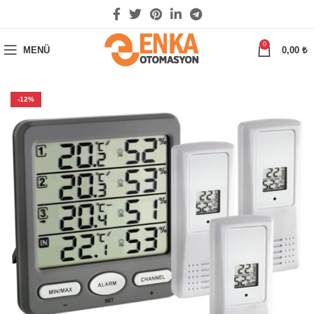
0
MENÜ
0,00
₺
-12%