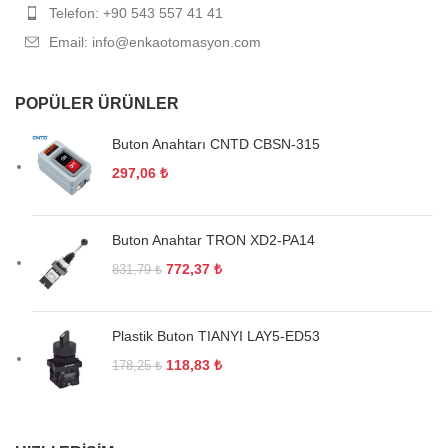
Telefon: +90 543 557 41 41
Email: info@enkaotomasyon.com
POPÜLER ÜRÜNLER
Buton Anahtarı CNTD CBSN-315
297,06
₺
Buton Anahtar TRON XD2-PA14
772,37
₺
831,79
₺
Plastik Buton TIANYI LAY5-ED53
118,83
₺
178,25
₺