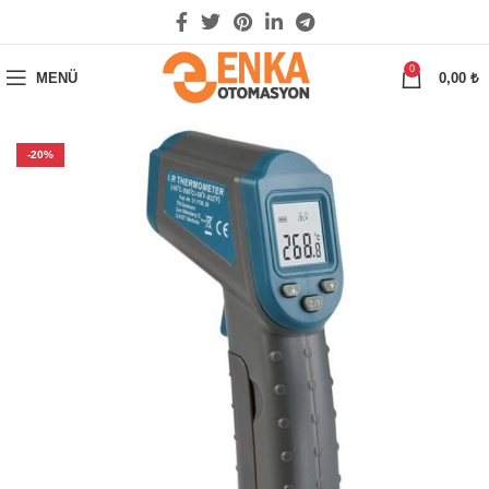
0
MENÜ
0,00
₺
-20%