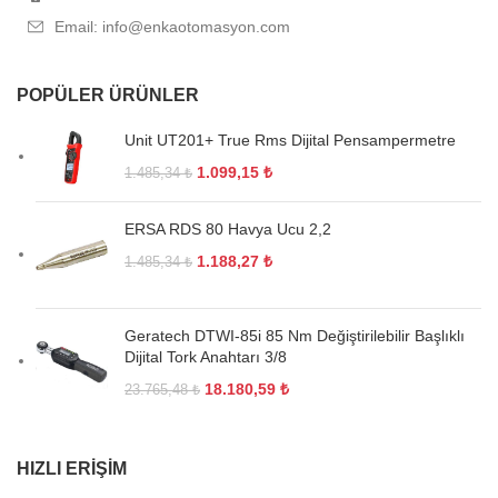
Email: info@enkaotomasyon.com
POPÜLER ÜRÜNLER
Unit UT201+ True Rms Dijital Pensampermetre
1.099,15
₺
1.485,34
₺
ERSA RDS 80 Havya Ucu 2,2
1.188,27
₺
1.485,34
₺
Geratech DTWI-85i 85 Nm Değiştirilebilir Başlıklı
Dijital Tork Anahtarı 3/8
18.180,59
₺
23.765,48
₺
HIZLI ERIŞIM