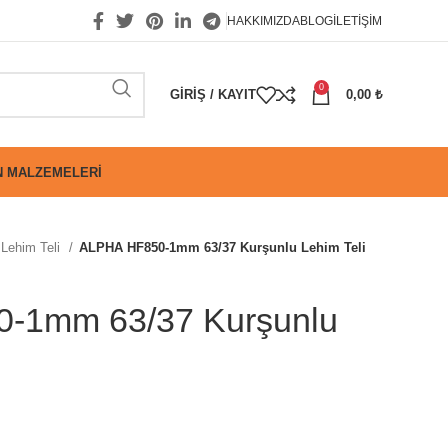
HAKKIMIZDA
BLOG
İLETIŞIM
0
GIRIŞ / KAYIT
0,00
₺
 MALZEMELERI
Lehim Teli
ALPHA HF850-1mm 63/37 Kurşunlu Lehim Teli
-1mm 63/37 Kurşunlu