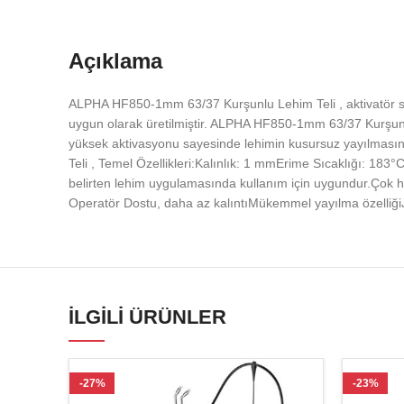
Açıklama
ALPHA HF850-1mm 63/37 Kurşunlu Lehim Teli , aktivatör sis
uygun olarak üretilmiştir. ALPHA HF850-1mm 63/37 Kurşunl
yüksek aktivasyonu sayesinde lehimin kusursuz yayılmas
Teli , Temel Özellikleri:Kalınlık: 1 mmErime Sıcaklığı: 
belirten lehim uygulamasında kullanım için uygundur.Çok 
Operatör Dostu, daha az kalıntıMükemmel yayılma özelliğ
İLGILI ÜRÜNLER
-27%
-23%