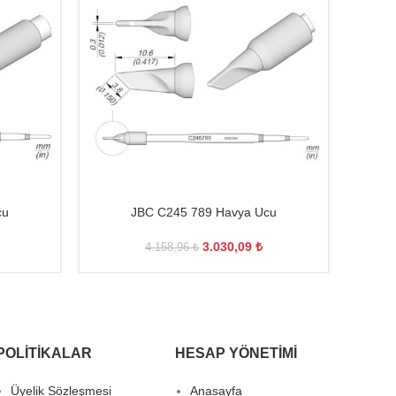
cu
JBC C245 789 Havya Ucu
3.030,09
₺
4.158,96
₺
POLITIKALAR
HESAP YÖNETIMI
Üyelik Sözleşmesi
Anasayfa