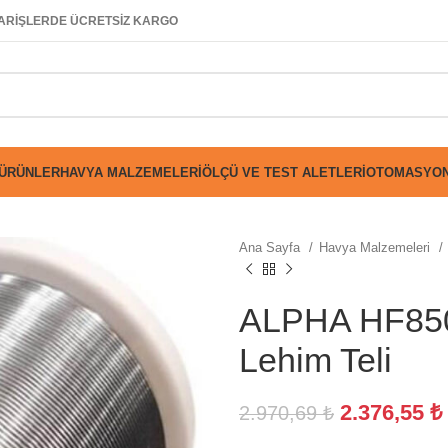
SİPARİŞLERDE ÜCRETSİZ KARGO
 ÜRÜNLER
HAVYA MALZEMELERI
ÖLÇÜ VE TEST ALETLERI
OTOMASYON
Ana Sayfa
Havya Malzemeleri
ALPHA HF850
Lehim Teli
2.376,55
₺
2.970,69
₺