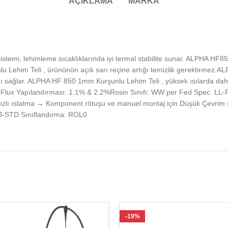
AÇIKLAMA
MARKA
temi, lehimleme sıcaklıklarında iyi termal stabilite sunar. ALPHA HF8
u Lehim Teli , ürününün açık sarı reçine artığı temizlik gerektirmez
ını sağlar. ALPHA HF 850 1mm Kurşunlu Lehim Teli , yüksek ısılarda
183°CFlux Yapılandırması: 1.1% & 2.2%Rosin Sınıfı: WW per Fed Spec. 
hızlı ıslatma → Komponent rötuşu ve manuel montaj için Düşük Çevrim 
iJ-STD Sınıflandırma: ROL0
-19%