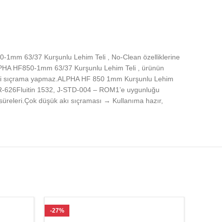
50-1mm 63/37 Kurşunlu Lehim Teli , No-Clean özelliklerine
.ALPHA HF850-1mm 63/37 Kurşunlu Lehim Teli , ürünün
 dahi sıçrama yapmaz.ALPHA HF 850 1mm Kurşunlu Lehim
LL-R-626Fluitin 1532, J-STD-004 – ROM1’e uygunluğu
süreleri.Çok düşük akı sıçraması → Kullanıma hazır,
-27%
-27%