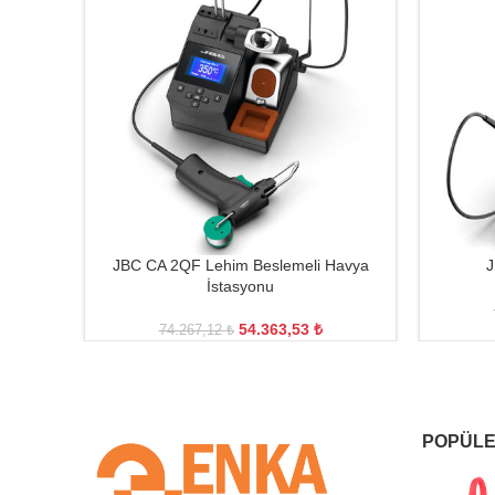
JBC CA 2QF Lehim Beslemeli Havya
J
İstasyonu
54.363,53
₺
74.267,12
₺
POPÜLE