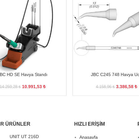
BC HD SE Havya Standı
JBC C245 748 Havya U
10.991,53
₺
3.386,58
₺
14.259,28
₺
4.158,96
₺
R ÜRÜNLER
HIZLI ERIŞIM
UNIT UT 216D
Anasayfa