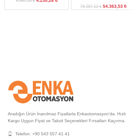
4.230,26
₺
5.347,23
₺
54.363,53
₺
74.267,12
₺
Aradığın Ürün İnanılmaz Fiyatlarla Enkaotomasyon'da. Hızlı
Kargo Uygun Fiyat ve Taksit Seçenekleri Fırsatları Kaçırma.
Telefon: +90 543 557 41 41