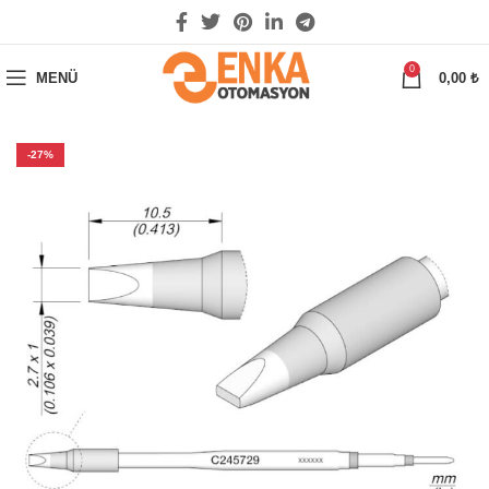
0
MENÜ
0,00
₺
-27%