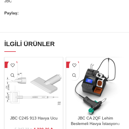
JBC
Paylaş:
İLGILI ÜRÜNLER
-21%
-27%
JBC C245 913 Havya Ucu
JBC CA 2QF Lehim
Beslemeli Havya İstasyonu