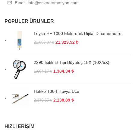
Email: info@enkaotomasyon.com
POPÜLER ÜRÜNLER
Loyka HF 1000 Elektronik Dijital Dinamometre
21.329,52
₺
21.983,07
₺
2290 Işıklı El Tipi Büyüteç 15X (10X/5X)
1.384,34
₺
1.604,17
₺
Hakko T30-I Havya Ucu
2.138,89
₺
2.376,55
₺
HIZLI ERIŞIM