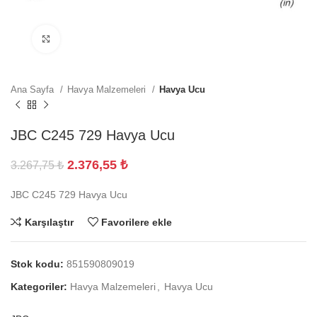
Büyütmek için tıklayın
Ana Sayfa
Havya Malzemeleri
Havya Ucu
JBC C245 729 Havya Ucu
2.376,55
₺
3.267,75
₺
JBC C245 729 Havya Ucu
Karşılaştır
Favorilere ekle
Stok kodu:
851590809019
Kategoriler:
Havya Malzemeleri
,
Havya Ucu