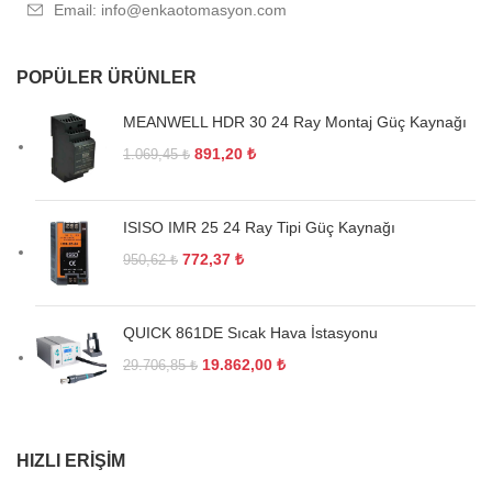
Email: info@enkaotomasyon.com
POPÜLER ÜRÜNLER
MEANWELL HDR 30 24 Ray Montaj Güç Kaynağı
891,20
₺
1.069,45
₺
ISISO IMR 25 24 Ray Tipi Güç Kaynağı
772,37
₺
950,62
₺
QUICK 861DE Sıcak Hava İstasyonu
19.862,00
₺
29.706,85
₺
HIZLI ERIŞIM