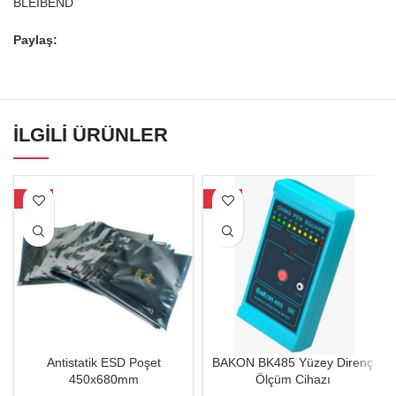
BLEIBEND
Paylaş:
İLGILI ÜRÜNLER
-23%
-20%
Antistatik ESD Poşet
BAKON BK485 Yüzey Direnç
450x680mm
Ölçüm Cihazı