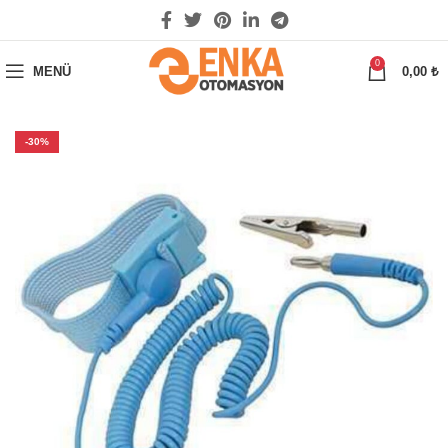
0
MENÜ
0,00
₺
-30%