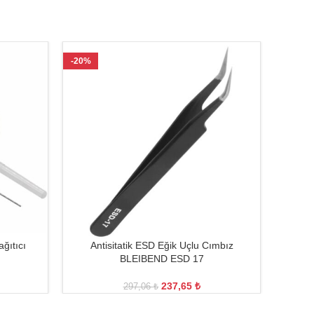
-20%
-27%
ğıtıcı
Antisitatik ESD Eğik Uçlu Cımbız
Anti
BLEIBEND ESD 17
237,65
₺
297,06
₺