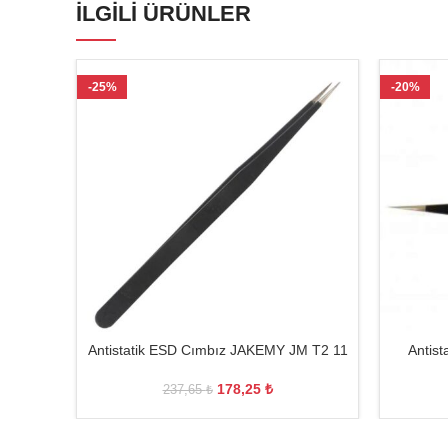
İLGILI ÜRÜNLER
-25%
-20%
Antistatik ESD Cımbız JAKEMY JM T2 11
Antis
178,25
₺
237,65
₺