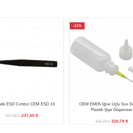
-21%
tatik ESD Cımbız CEM ESD 16
OEM EM05 İğne Uçlu Sıvı Da
Plastik Şişe Dispenser
237,65
₺
297,06
₺
326,78
₺
415,89
₺