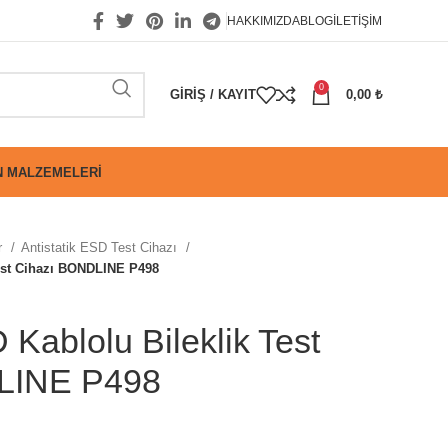
HAKKIMIZDA
BLOG
İLETIŞIM
0
GIRIŞ / KAYIT
0,00
₺
 MALZEMELERI
r
Antistatik ESD Test Cihazı
Test Cihazı BONDLINE P498
 Kablolu Bileklik Test
LINE P498