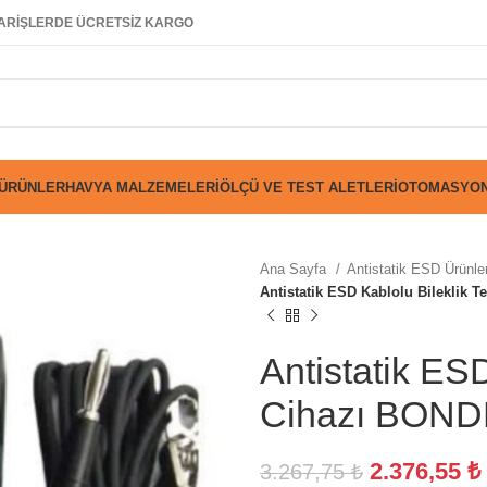
SİPARİŞLERDE ÜCRETSİZ KARGO
 ÜRÜNLER
HAVYA MALZEMELERI
ÖLÇÜ VE TEST ALETLERI
OTOMASYON
Ana Sayfa
Antistatik ESD Ürünle
Antistatik ESD Kablolu Bileklik 
Antistatik ESD
Cihazı BOND
2.376,55
₺
3.267,75
₺