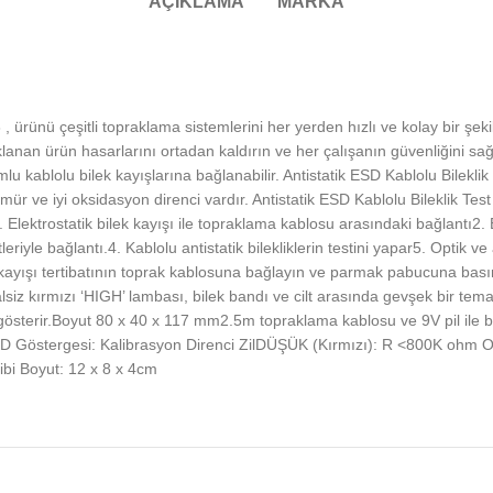
AÇIKLAMA
MARKA
rünü çeşitli topraklama sistemlerini her yerden hızlı ve kolay bir şekild
anan ürün hasarlarını ortadan kaldırın ve her çalışanın güvenliğini sağl
kablolu bilek kayışlarına bağlanabilir. Antistatik ESD Kablolu Bileklik 
 ömür ve iyi oksidasyon direnci vardır. Antistatik ESD Kablolu Bileklik T
1. Elektrostatik bilek kayışı ile topraklama kablosu arasındaki bağlantı2. E
iyle bağlantı.4. Kablolu antistatik bilekliklerin testini yapar5. Optik ve
k kayışı tertibatının toprak kablosuna bağlayın ve parmak pabucuna bası
lsiz kırmızı ‘HIGH’ lambası, bilek bandı ve cilt arasında gevşek bir tema
österir.Boyut 80 x 40 x 117 mm2.5m topraklama kablosu ve 9V pil ile birli
ED Göstergesi: Kalibrasyon Direnci ZilDÜŞÜK (Kırmızı): R <800K ohm
bi Boyut: 12 x 8 x 4cm