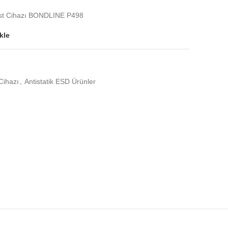
 Test Cihazı BONDLINE P498
kle
Cihazı
,
Antistatik ESD Ürünler