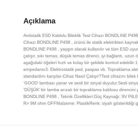
Açıklama
Antistatik ESD Kablolu Bileklik Test Cihazı BONDLINE P498 , ü
Cihazı BONDLINE P498 , ürünü ile statik elektrikten kaynakl
BONDLINE P498 , yaygın olarak kullanılır ve tüm ESD uyumlu 
çalışır, sıkı temas, düşük temas direnci, iyi bağlantı, uzun
aşağıdaki öğeleri hızlı ve kolay bir şekilde kontrol edebilir:
empedansı3. Elektrostatik ped, paspas vb. Topraklama aletler
standardını karşılar-Cihaz Nasıl Çalışır?Test cihazını bile
‘GOOD’ lambası yanar ve sesli bir sinyal duyulur.Sesli sinya
‘DÜŞÜK’ bir lamba arızalı bir topraklama kablosu direncini g
BONDLINE P498 , Teknik Özellikleri:Güç Kaynağı: 9V PilL
R> 9M ohm OFFMalzeme: PlastikRenk: siyah gösterildiği gi