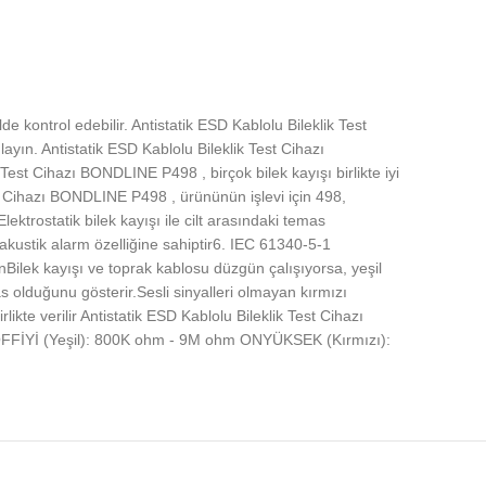
e kontrol edebilir. Antistatik ESD Kablolu Bileklik Test
ayın. Antistatik ESD Kablolu Bileklik Test Cihazı
Test Cihazı BONDLINE P498 , birçok bilek kayışı birlikte iyi
est Cihazı BONDLINE P498 , ürününün işlevi için 498,
lektrostatik bilek kayışı ile cilt arasındaki temas
 akustik alarm özelliğine sahiptir6. IEC 61340-5-1
nBilek kayışı ve toprak kablosu düzgün çalışıyorsa, yeşil
s olduğunu gösterir.Sesli sinyalleri olmayan kırmızı
kte verilir Antistatik ESD Kablolu Bileklik Test Cihazı
 OFFİYİ (Yeşil): 800K ohm - 9M ohm ONYÜKSEK (Kırmızı):