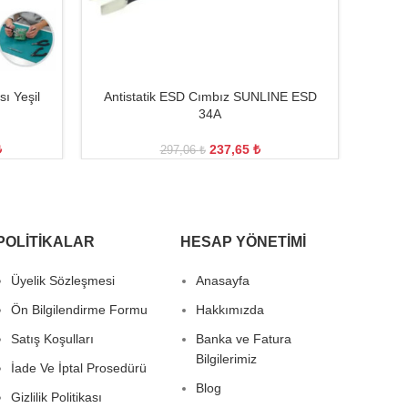
ı Yeşil
Antistatik ESD Cımbız SUNLINE ESD
Antist
34A
₺
237,65
₺
297,06
₺
POLITIKALAR
HESAP YÖNETIMI
Üyelik Sözleşmesi
Anasayfa
Ön Bilgilendirme Formu
Hakkımızda
Satış Koşulları
Banka ve Fatura
Bilgilerimiz
İade Ve İptal Prosedürü
Blog
Gizlilik Politikası