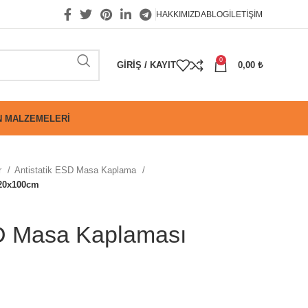
HAKKIMIZDA
BLOG
İLETIŞIM
0
GIRIŞ / KAYIT
0,00
₺
 MALZEMELERI
r
Antistatik ESD Masa Kaplama
120x100cm
SD Masa Kaplaması