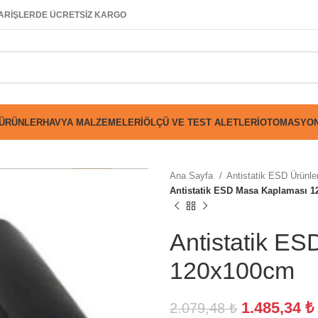
SİPARİŞLERDE ÜCRETSİZ KARGO
 ÜRÜNLER
HAVYA MALZEMELERI
ÖLÇÜ VE TEST ALETLERI
OTOMASYON
Ana Sayfa
Antistatik ESD Ürünle
Antistatik ESD Masa Kaplaması 
Antistatik E
120x100cm
1.485,34
₺
2.079,48
₺