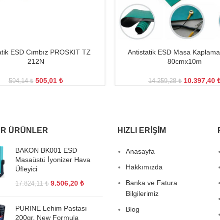
tatik ESD Cımbız PROSKIT TZ
Antistatik ESD Masa Kaplamas
212N
80cmx10m
505,01
₺
10.397,40
594,14
₺
14.259,28
₺
R ÜRÜNLER
HIZLI ERIŞIM
BAKON BK001 ESD
Anasayfa
Masaüstü İyonizer Hava
Hakkımızda
Üfleyici
Banka ve Fatura
9.506,20
₺
17.824,11
₺
Bilgilerimiz
PURINE Lehim Pastası
Blog
200gr. New Formula