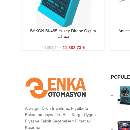
BAKON BK485 Yüzey Direnç Ölçüm
Antis
Cihazı
11.882,73
₺
14.853,42
₺
POPÜLE
Aradığın Ürün İnanılmaz Fiyatlarla
Enkaotomasyon'da. Hızlı Kargo Uygun
Fiyat ve Taksit Seçenekleri Fırsatları
Kaçırma.