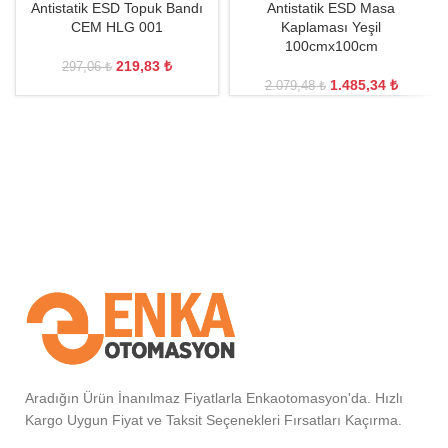
Antistatik ESD Topuk Bandı
Antistatik ESD Masa
CEM HLG 001
Kaplaması Yeşil
100cmx100cm
219,83
₺
297,06
₺
1.485,34
₺
2.079,48
₺
Aradığın Ürün İnanılmaz Fiyatlarla Enkaotomasyon'da. Hızlı
Kargo Uygun Fiyat ve Taksit Seçenekleri Fırsatları Kaçırma.