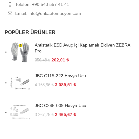
Telefon: +90 543 557 41 41
Email: info@enkaotomasyon.com
POPÜLER ÜRÜNLER
Antistatik ESD Avuç İçi Kaplamalı Eldiven ZEBRA
Pro
202,01
₺
356,48
₺
JBC C115-222 Havya Ucu
3.089,51
₺
4.158,96
₺
JBC C245-009 Havya Ucu
2.465,67
₺
3.267,75
₺