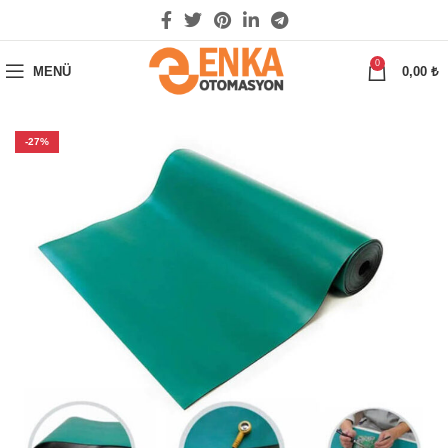
0
MENÜ
0,00
₺
-27%