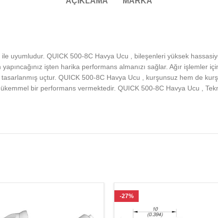
AÇIKLAMA
MARKA
ile uyumludur. QUICK 500-8C Havya Ucu , bileşenleri yüksek hassasi
un yapıncağınız işten harika performans almanızı sağlar. Ağır işlemler
lı tasarlanmış uçtur. QUICK 500-8C Havya Ucu , kurşunsuz hem de kurşu
 mükemmel bir performans vermektedir. QUICK 500-8C Havya Ucu , Tek
-27%