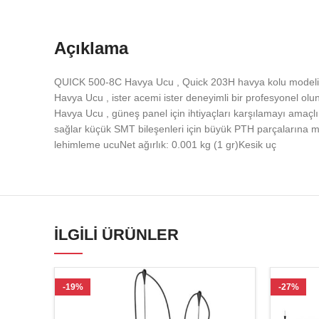
Açıklama
QUICK 500-8C Havya Ucu , Quick 203H havya kolu modeli 
Havya Ucu , ister acemi ister deneyimli bir profesyonel ol
Havya Ucu , güneş panel için ihtiyaçları karşılamayı amaç
sağlar küçük SMT bileşenleri için büyük PTH parçalarına
lehimleme ucuNet ağırlık: 0.001 kg (1 gr)Kesik uç
İLGILI ÜRÜNLER
-19%
-27%