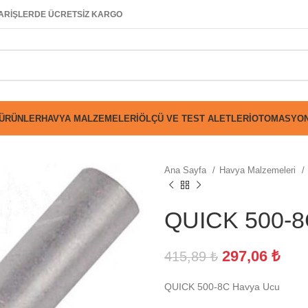
SİPARİŞLERDE ÜCRETSİZ KARGO
 ÜRÜNLER
HAVYA MALZEMELERI
ÖLÇÜ VE TEST ALETLERI
OTOMASYON
Ana Sayfa
Havya Malzemeleri
QUICK 500-8
297,06
₺
415,89
₺
QUICK 500-8C Havya Ucu