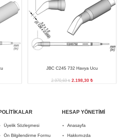
cu
JBC C245 732 Havya Ucu
2.198,30
₺
2.970,69
₺
POLITIKALAR
HESAP YÖNETIMI
Üyelik Sözleşmesi
Anasayfa
Ön Bilgilendirme Formu
Hakkımızda