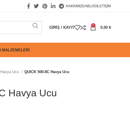
HAKKIMIZDA
BLOG
İLETIŞIM
0
GIRIŞ / KAYIT
0,00
₺
 MALZEMELERI
Havya Ucu
QUICK 500-8C Havya Ucu
C Havya Ucu