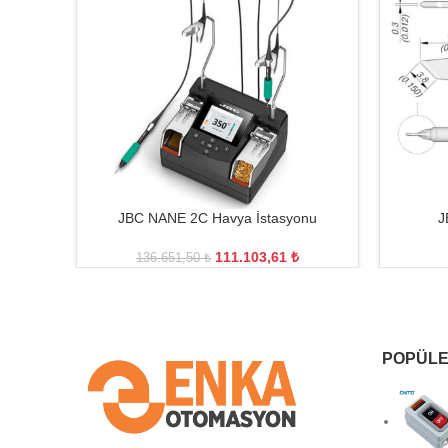
JBC NANE 2C Havya İstasyonu
J
111.103,61
₺
136.651,50
₺
POPÜLE