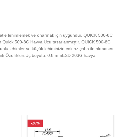
yetle lehimlemek ve onarmak için uygundur. QUICK 500-8C
 için Quick 500-8C Havya Ucu tasarlanmıştır. QUICK 500-8C
nlu lehimler ve küçük lehiminizin çok az çaba ile akmasını
nik Özellikleri:Uç boyutu: 0.8 mmESD 203G havya
-26%
-27%