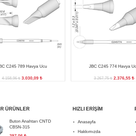
BC C245 789 Havya Ucu
JBC C245 774 Havya U
3.030,09
₺
2.376,55
₺
4.158,96
₺
3.267,75
₺
R ÜRÜNLER
HIZLI ERIŞIM
Buton Anahtarı CNTD
Anasayfa
CBSN-315
Hakkımızda
297,06
₺