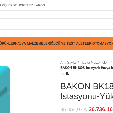
SİPARİŞLERDE ÜCRETSİZ KARGO
 ÜRÜNLER
HAVYA MALZEMELERI
ÖLÇÜ VE TEST ALETLERI
OTOMASYON
Ana Sayfa
Havya Malzemeleri
BAKON BK180S Isı Ayarlı Havya İ
BAKON BK180S
İstasyonu-Yü
26.736,1
35.054,07
₺