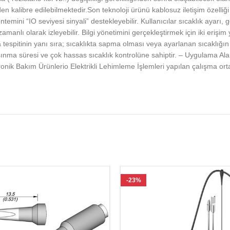
en kalibre edilebilmektedir.Son teknoloji ürünü kablosuz iletişim özelli
yöntemini “IO seviyesi sinyali” destekleyebilir. Kullanıcılar sıcaklık ayarı
lı olarak izleyebilir. Bilgi yönetimini gerçekleştirmek için iki erişim y
 tespitinin yanı sıra; sıcaklıkta sapma olması veya ayarlanan sıcaklığın 
ısınma süresi ve çok hassas sıcaklık kontrolüne sahiptir. – Uygulama Al
onik Bakım Ürünlerio Elektrikli Lehimleme İşlemleri yapılan çalışma orta
-23%