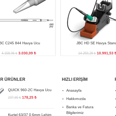
BC C245 844 Havya Ucu
JBC HD SE Havya Stan
3.030,09
₺
10.991,53
4.158,96
₺
14.259,28
₺
R ÜRÜNLER
HIZLI ERIŞIM
QUICK 960-2C Havya Ucu
Anasayfa
178,25
₺
237,65
₺
Hakkımızda
Banka ve Fatura
Bilgilerimiz
Kurtel 63/37 0,6mm Lehim