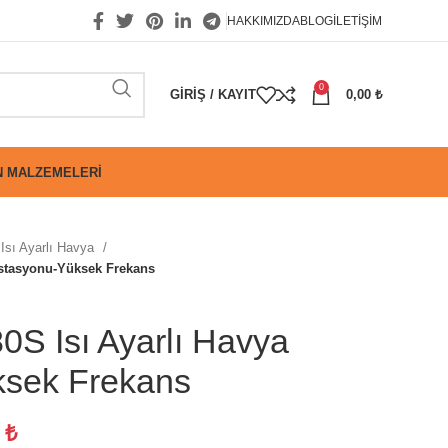
HAKKIMIZDA
BLOG
İLETIŞIM
0
GIRIŞ / KAYIT
0,00
₺
 MALZEMELERI
Isı Ayarlı Havya
stasyonu-Yüksek Frekans
 Isı Ayarlı Havya
ksek Frekans
6
₺