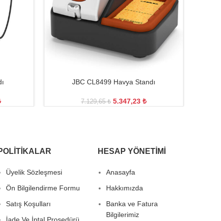
dı
JBC CL8499 Havya Standı
₺
5.347,23
₺
7.129,65
₺
POLITIKALAR
HESAP YÖNETIMI
Üyelik Sözleşmesi
Anasayfa
Ön Bilgilendirme Formu
Hakkımızda
Satış Koşulları
Banka ve Fatura
Bilgilerimiz
İade Ve İptal Prosedürü