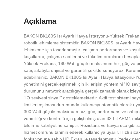
Açıklama
BAKON BK180S Isı Ayarlı Havya İstasyonu-Yüksek Frekans, akı
robotik lehimleme sistemidir. BAKON BK180S Isı Ayarlı Havya
lehimleme için tasarlanmıştır; çalışma performans ve koşulla
koşullarını, çalışma saatlerini ve tüketim oranlarını hesa
Yüksek Frekans, 180 Watt güç ile maksimum hız, güç ve per
satış sıfatıyla orijinal ve garantili şekilde sunuyoruz. Kuru
edebilirsiniz. BAKON BK180S Isı Ayarlı Havya İstasyonu-Yüks
yönetimini gerçekleştirmek için iki erişim yöntemini “IO sevi
durumunu network aracılığıyla gerçek zamanlı olarak izleye
“IO seviyesi sinyali” desteklemektedir. Aktif test sistemi sa
limitleri aşılması durumunda kullanıcıyı otomatik olarak u
300 Watt güç ile maksimum hız, güç, performans ve sahip 
verimliliği ve kontrolü için geliştirilmiş olan 32-bit ARM4 m
bildirme kabiliyetine sahiptir. Rezistans ve havya ucu gibi 
hizmet ömrünü tahmin ederek kullanıcıya uyarır. Hızlı sıcaklı
fonksiyonuna sahip HD Ekran ile tasarlanmıştır. Yedek parça 