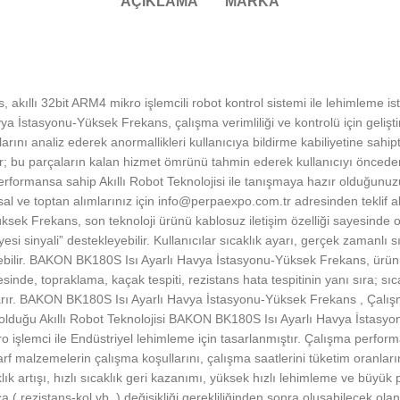
AÇIKLAMA
MARKA
llı 32bit ARM4 mikro işlemcili robot kontrol sistemi ile lehimleme istas
 İstasyonu-Yüksek Frekans, çalışma verimliliği ve kontrolü için geliştir
rını analiz ederek anormallikleri kullanıcıya bildirme kabiliyetine sahi
plar; bu parçaların kalan hizmet ömrünü tahmin ederek kullanıcıyı önce
formansa sahip Akıllı Robot Teknolojisi ile tanışmaya hazır olduğunuz
msal ve toptan alımlarınız için info@perpaexpo.com.tr adresinden teklif ala
ek Frekans, son teknoloji ürünü kablosuz iletişim özelliği sayesinde oto
yesi sinyali” destekleyebilir. Kullanıcılar sıcaklık ayarı, gerçek zamanlı
bilir. BAKON BK180S Isı Ayarlı Havya İstasyonu-Yüksek Frekans, ürünü b
yesinde, topraklama, kaçak tespiti, rezistans hata tespitinin yanı sıra; s
yarır. BAKON BK180S Isı Ayarlı Havya İstasyonu-Yüksek Frekans , Çalışma
olduğu Akıllı Robot Teknolojisi BAKON BK180S Isı Ayarlı Havya İstasyo
ikro işlemci ile Endüstriyel lehimleme için tasarlanmıştır. Çalışma perfor
sarf malzemelerin çalışma koşullarını, çalışma saatlerini tüketim oranlar
k artışı, hızlı sıcaklık geri kazanımı, yüksek hızlı lehimleme ve büyük p
( rezistans-kol vb..) değişikliği gerekliliğinden sonra oluşabilecek ola