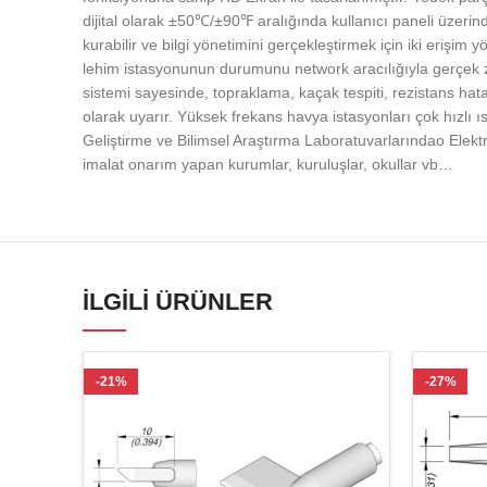
dijital olarak ±50℃/±90℉ aralığında kullanıcı paneli üzerind
kurabilir ve bilgi yönetimini gerçekleştirmek için iki erişim 
lehim istasyonunun durumunu network aracılığıyla gerçek zaman
sistemi sayesinde, topraklama, kaçak tespiti, rezistans hata
olarak uyarır. Yüksek frekans havya istasyonları çok hızlı 
Geliştirme ve Bilimsel Araştırma Laboratuvarlarındao Elektr
imalat onarım yapan kurumlar, kuruluşlar, okullar vb…
İLGILI ÜRÜNLER
-21%
-27%