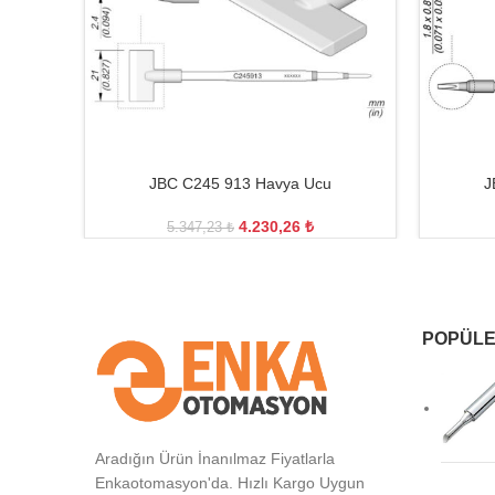
JBC C245 913 Havya Ucu
J
4.230,26
₺
5.347,23
₺
POPÜLE
Aradığın Ürün İnanılmaz Fiyatlarla
Enkaotomasyon'da. Hızlı Kargo Uygun