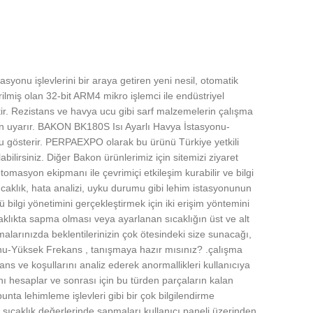
yonu işlevlerini bir araya getiren yeni nesil, otomatik
ilmiş olan 32-bit ARM4 mikro işlemci ile endüstriyel
ptir. Rezistans ve havya ucu gibi sarf malzemelerin çalışma
den uyarır. BAKON BK180S Isı Ayarlı Havya İstasyonu-
u gösterir. PERPAEXPO olarak bu ürünü Türkiye yetkili
bilirsiniz. Diğer Bakon ürünlerimiz için sitemizi ziyaret
masyon ekipmanı ile çevrimiçi etkileşim kurabilir ve bilgi
 sıcaklık, hata analizi, uyku durumu gibi lehim istasyonunun
ilgi yönetimini gerçekleştirmek için iki erişim yöntemini
ıcaklıkta sapma olması veya ayarlanan sıcaklığın üst ve alt
larınızda beklentilerinizin çok ötesindeki size sunacağı,
nu-Yüksek Frekans , tanışmaya hazır mısınız? .çalışma
mans ve koşullarını analiz ederek anormallikleri kullanıcıya
ını hesaplar ve sonrası için bu türden parçaların kalan
unta lehimleme işlevleri gibi bir çok bilgilendirme
n sıcaklık değerlerinde sapmaları kullanıcı paneli üzerinden