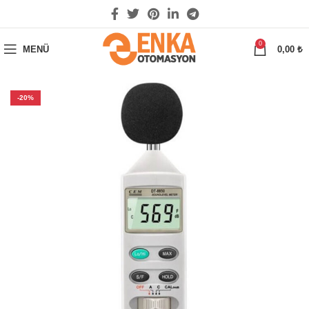
0
MENÜ
0,00
₺
-20%