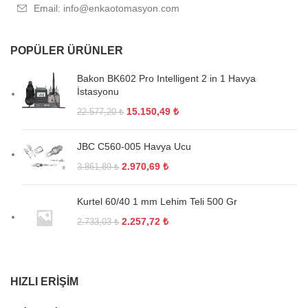
Email: info@enkaotomasyon.com
POPÜLER ÜRÜNLER
Bakon BK602 Pro Intelligent 2 in 1 Havya
İstasyonu
15.150,49
₺
22.577,20
₺
JBC C560-005 Havya Ucu
2.970,69
₺
3.861,89
₺
Kurtel 60/40 1 mm Lehim Teli 500 Gr
2.257,72
₺
2.733,03
₺
HIZLI ERIŞIM