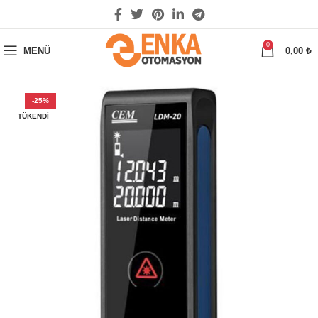
0
MENÜ
0,00
₺
-25%
TÜKENDI