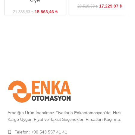
Ölçer
17.229,97
₺
28.518,58
₺
15.863,46
₺
21.388,93
₺
Aradığın Ürün İnanılmaz Fiyatlarla Enkaotomasyon'da. Hızlı
Kargo Uygun Fiyat ve Taksit Seçenekleri Fırsatları Kaçırma.
Telefon: +90 543 557 41 41