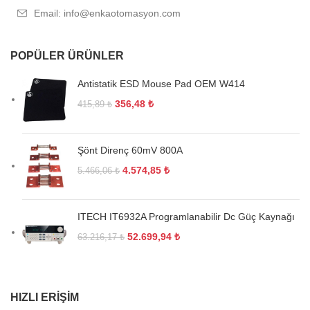
Email: info@enkaotomasyon.com
POPÜLER ÜRÜNLER
Antistatik ESD Mouse Pad OEM W414
356,48
₺
415,89
₺
Şönt Direnç 60mV 800A
4.574,85
₺
5.466,06
₺
ITECH IT6932A Programlanabilir Dc Güç Kaynağı
52.699,94
₺
63.216,17
₺
HIZLI ERIŞIM