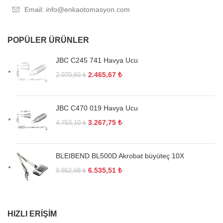
Email: info@enkaotomasyon.com
POPÜLER ÜRÜNLER
JBC C245 741 Havya Ucu
2.465,67
₺
2.970,69
₺
JBC C470 019 Havya Ucu
3.267,75
₺
4.753,10
₺
BLEIBEND BL500D Akrobat büyüteç 10X
6.535,51
₺
9.862,68
₺
HIZLI ERIŞIM