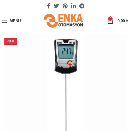
0
MENÜ
0,00
₺
-28%