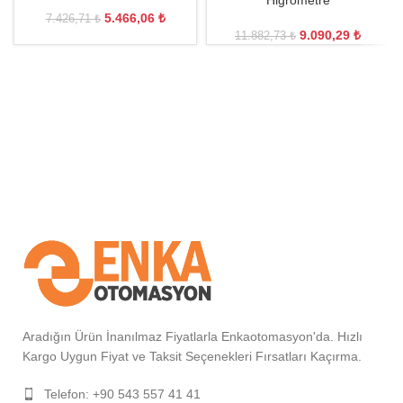
Higrometre
5.466,06
₺
7.426,71
₺
9.090,29
₺
11.882,73
₺
Aradığın Ürün İnanılmaz Fiyatlarla Enkaotomasyon'da. Hızlı
Kargo Uygun Fiyat ve Taksit Seçenekleri Fırsatları Kaçırma.
Telefon: +90 543 557 41 41